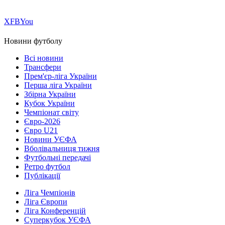
Х
FB
You
Новини футболу
Всі новини
Трансфери
Прем'єр-ліга України
Перша ліга України
Збірна України
Кубок України
Чемпіонат світу
Євро-2026
Євро U21
Новини УЄФА
Вболівальниця тижня
Футбольні передачі
Ретро футбол
Публікації
Ліга Чемпіонів
Ліга Європи
Ліга Конференцій
Суперкубок УЄФА