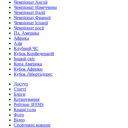
Чемпіонат Англії
Чемпіонат Німеччини
Чемпіонат Італії
Чемпіонат Франції
Чемпіонат Іспанії
Чемпіонат росії
Пд. Америка
Африка
Азія
Клубний ЧС
Кубок Конфедерацій
Інший світ
Копа Америка
Кубок Африки
Кубок Лібертадорес
Доступ
Статті
Блоги
Котирування
Рейтинг IFFHS
Кращі голи
Фото
Відео
Спортивні новини