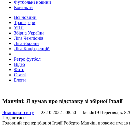
Футбольні новини
Контакти
Всі новини
Трансфери
УПЛ
Збірна України
Ліга Чемпіонів
Ліга Європи
Ліга Конференцій
Ретро футбол
Відео
Фото
Статті
Блоги
Манчіні: Я думав про відставку зі збірної Італії
Чемпіонат світу
— 23.10.2022 - 08:50 —
kendu19
Переглядів: 82
Поділитись:
Головний тренер збірної Італії Роберто Манчіні прокоментував 