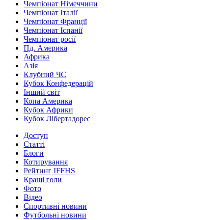
Чемпіонат Німеччини
Чемпіонат Італії
Чемпіонат Франції
Чемпіонат Іспанії
Чемпіонат росії
Пд. Америка
Африка
Азія
Клубний ЧС
Кубок Конфедерацій
Інший світ
Копа Америка
Кубок Африки
Кубок Лібертадорес
Доступ
Статті
Блоги
Котирування
Рейтинг IFFHS
Кращі голи
Фото
Відео
Спортивні новини
Футбольні новини