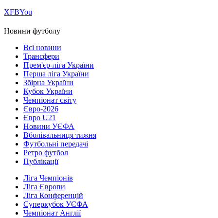
Х
FB
You
Новини футболу
Всі новини
Трансфери
Прем'єр-ліга України
Перша ліга України
Збірна України
Кубок України
Чемпіонат світу
Євро-2026
Євро U21
Новини УЄФА
Вболівальниця тижня
Футбольні передачі
Ретро футбол
Публікації
Ліга Чемпіонів
Ліга Європи
Ліга Конференцій
Суперкубок УЄФА
Чемпіонат Англії