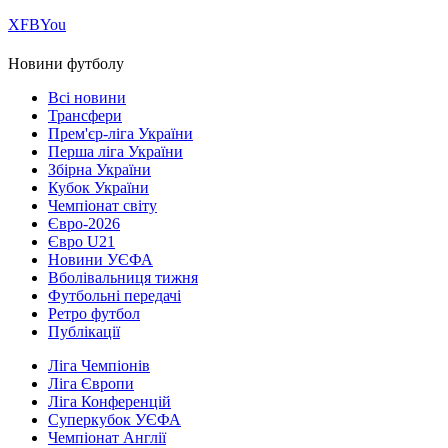
Х
FB
You
Новини футболу
Всі новини
Трансфери
Прем'єр-ліга України
Перша ліга України
Збірна України
Кубок України
Чемпіонат світу
Євро-2026
Євро U21
Новини УЄФА
Вболівальниця тижня
Футбольні передачі
Ретро футбол
Публікації
Ліга Чемпіонів
Ліга Європи
Ліга Конференцій
Суперкубок УЄФА
Чемпіонат Англії