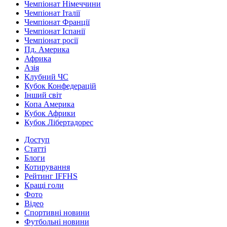
Чемпіонат Німеччини
Чемпіонат Італії
Чемпіонат Франції
Чемпіонат Іспанії
Чемпіонат росії
Пд. Америка
Африка
Азія
Клубний ЧС
Кубок Конфедерацій
Інший світ
Копа Америка
Кубок Африки
Кубок Лібертадорес
Доступ
Статті
Блоги
Котирування
Рейтинг IFFHS
Кращі голи
Фото
Відео
Спортивні новини
Футбольні новини