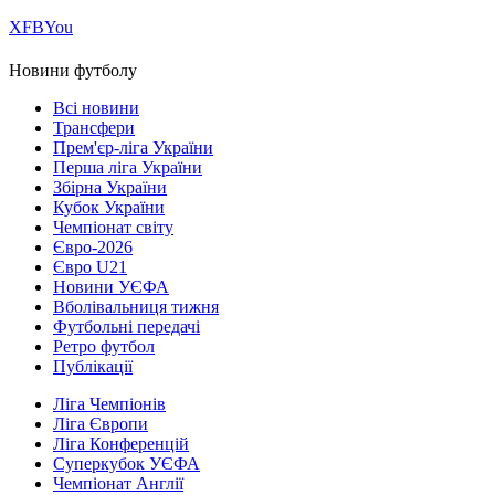
Х
FB
You
Новини футболу
Всі новини
Трансфери
Прем'єр-ліга України
Перша ліга України
Збірна України
Кубок України
Чемпіонат світу
Євро-2026
Євро U21
Новини УЄФА
Вболівальниця тижня
Футбольні передачі
Ретро футбол
Публікації
Ліга Чемпіонів
Ліга Європи
Ліга Конференцій
Суперкубок УЄФА
Чемпіонат Англії