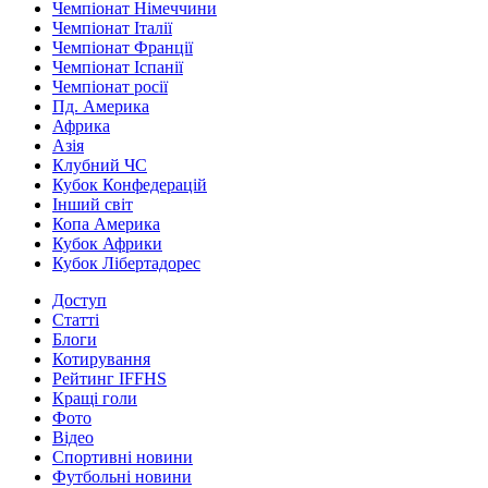
Чемпіонат Німеччини
Чемпіонат Італії
Чемпіонат Франції
Чемпіонат Іспанії
Чемпіонат росії
Пд. Америка
Африка
Азія
Клубний ЧС
Кубок Конфедерацій
Інший світ
Копа Америка
Кубок Африки
Кубок Лібертадорес
Доступ
Статті
Блоги
Котирування
Рейтинг IFFHS
Кращі голи
Фото
Відео
Спортивні новини
Футбольні новини