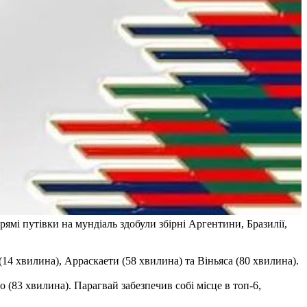
рямі путівки на мундіаль здобули збірні Аргентини, Бразилії,
(14 хвилина), Арраскаети (58 хвилина) та Віньяса (80 хвилина).
 (83 хвилина). Парагвай забезпечив собі місце в топ-6,