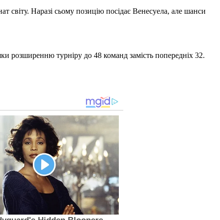
нат світу. Наразі сьому позицію посідає Венесуела, але шанси
ки розширенню турніру до 48 команд замість попередніх 32.