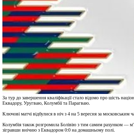
За тур до завершення кваліфікації стало відомо про шість націо
Еквадору, Уругваю, Колумбії та Парагваю.
Ключові матчі відбулися в ніч з 4 на 5 вересня за московським 
Колумбія також розгромила Болівію з тим самим рахунком — м'яч
зігравши внічию з Еквадором 0:0 на домашньому полі.