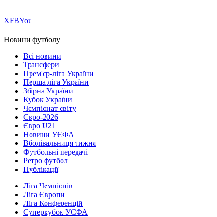
Х
FB
You
Новини футболу
Всі новини
Трансфери
Прем'єр-ліга України
Перша ліга України
Збірна України
Кубок України
Чемпіонат світу
Євро-2026
Євро U21
Новини УЄФА
Вболівальниця тижня
Футбольні передачі
Ретро футбол
Публікації
Ліга Чемпіонів
Ліга Європи
Ліга Конференцій
Суперкубок УЄФА