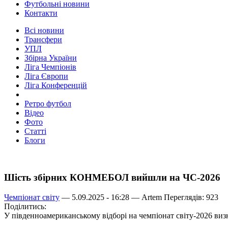
Футбольні новини
Контакти
Всі новини
Трансфери
УПЛ
Збірна України
Ліга Чемпіонів
Ліга Європи
Ліга Конференцій
Ретро футбол
Відео
Фото
Статті
Блоги
Шість збірних КОНМЕБОЛ вийшли на ЧС-2026
Чемпіонат світу
— 5.09.2025 - 16:28 —
Artem
Переглядів: 923
Поділитись:
У південноамериканському відборі на чемпіонат світу-2026 виз