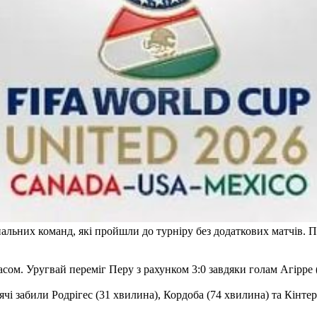
нальних команд, які пройшли до турніру без додаткових матчів. П
часом. Уругвай переміг Перу з рахунком 3:0 завдяки голам Агірре 
і забили Родрігес (31 хвилина), Кордоба (74 хвилина) та Кінтеро