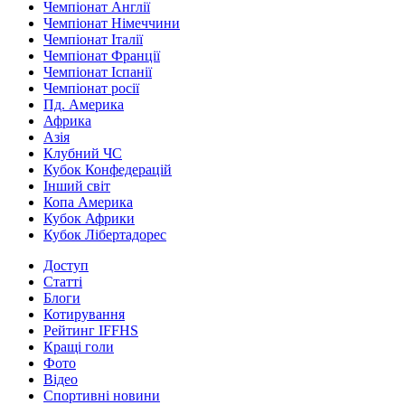
Чемпіонат Англії
Чемпіонат Німеччини
Чемпіонат Італії
Чемпіонат Франції
Чемпіонат Іспанії
Чемпіонат росії
Пд. Америка
Африка
Азія
Клубний ЧС
Кубок Конфедерацій
Інший світ
Копа Америка
Кубок Африки
Кубок Лібертадорес
Доступ
Статті
Блоги
Котирування
Рейтинг IFFHS
Кращі голи
Фото
Відео
Спортивні новини