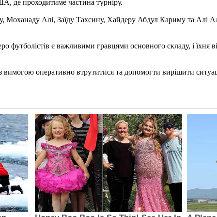
ША, де проходитиме частина турніру.
ешу, Моханаду Алі, Заїду Тахсину, Хайдеру Абдул Кариму та Алі 
еро футболістів є важливими гравцями основного складу, і їхня 
А з вимогою оперативно втрутитися та допомогти вирішити ситуа