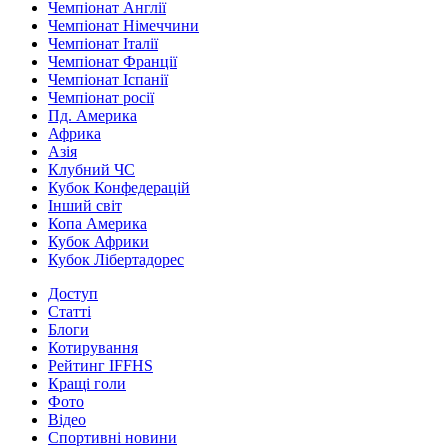
Чемпіонат Англії
Чемпіонат Німеччини
Чемпіонат Італії
Чемпіонат Франції
Чемпіонат Іспанії
Чемпіонат росії
Пд. Америка
Африка
Азія
Клубний ЧС
Кубок Конфедерацій
Інший світ
Копа Америка
Кубок Африки
Кубок Лібертадорес
Доступ
Статті
Блоги
Котирування
Рейтинг IFFHS
Кращі голи
Фото
Відео
Спортивні новини