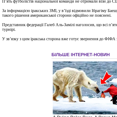
П’ять футболістів національної команди не отримали візи до С
За інформацією іракських ЗМІ, у в’їзді відмовили Ібрагіму Ба
такого рішення американської сторони офіційно не пояснені.
Представник федерації Галеб Аль-Замілі наголосив, що всі п’ят
турнірі.
У зв’язку з цим іракська сторона вже готує звернення до ФІФ