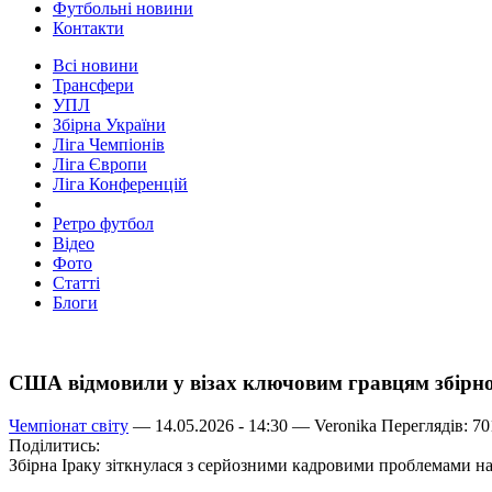
Футбольні новини
Контакти
Всі новини
Трансфери
УПЛ
Збірна України
Ліга Чемпіонів
Ліга Європи
Ліга Конференцій
Ретро футбол
Відео
Фото
Статті
Блоги
США відмовили у візах ключовим гравцям збірно
Чемпіонат світу
— 14.05.2026 - 14:30 —
Veronika
Переглядів: 70
Поділитись:
Збірна Іраку зіткнулася з серйозними кадровими проблемами на