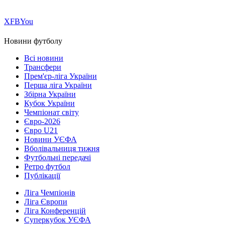
Х
FB
You
Новини футболу
Всі новини
Трансфери
Прем'єр-ліга України
Перша ліга України
Збірна України
Кубок України
Чемпіонат світу
Євро-2026
Євро U21
Новини УЄФА
Вболівальниця тижня
Футбольні передачі
Ретро футбол
Публікації
Ліга Чемпіонів
Ліга Європи
Ліга Конференцій
Суперкубок УЄФА