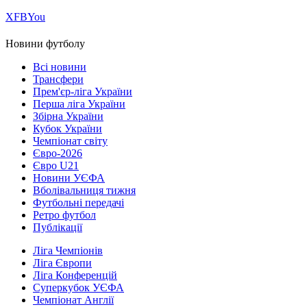
Х
FB
You
Новини футболу
Всі новини
Трансфери
Прем'єр-ліга України
Перша ліга України
Збірна України
Кубок України
Чемпіонат світу
Євро-2026
Євро U21
Новини УЄФА
Вболівальниця тижня
Футбольні передачі
Ретро футбол
Публікації
Ліга Чемпіонів
Ліга Європи
Ліга Конференцій
Суперкубок УЄФА
Чемпіонат Англії