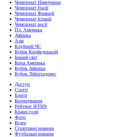
Чемпіонат Німеччини
Чемпіонат Італії
Чемпіонат Франції
Чемпіонат Іспанії
Чемпіонат росії
Пд. Америка
Африка
Азія
Клубний ЧС
Кубок Конфедерацій
Інший світ
Копа Америка
Кубок Африки
Кубок Лібертадорес
Доступ
Статті
Блоги
Котирування
Рейтинг IFFHS
Кращі голи
Фото
Відео
Спортивні новини
Футбольні новини