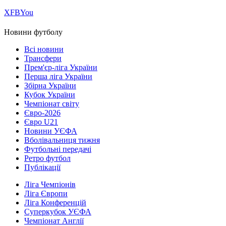
Х
FB
You
Новини футболу
Всі новини
Трансфери
Прем'єр-ліга України
Перша ліга України
Збірна України
Кубок України
Чемпіонат світу
Євро-2026
Євро U21
Новини УЄФА
Вболівальниця тижня
Футбольні передачі
Ретро футбол
Публікації
Ліга Чемпіонів
Ліга Європи
Ліга Конференцій
Суперкубок УЄФА
Чемпіонат Англії