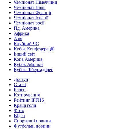
Чемпіонат Німеччини
Чемпіонат Італії
Чемпіонат Франції
Чемпіонат Іспанії
Чемпіонат росії
Пд. Америка
Африка
Азія
Клубний ЧС
Кубок Конфедерацій
Інший світ
Копа Америка
Кубок Африки
Кубок Лібертадорес
Доступ
Статті
Блоги
Котирування
Рейтинг IFFHS
Кращі голи
Фото
Відео
Спортивні новини
Футбольні новини