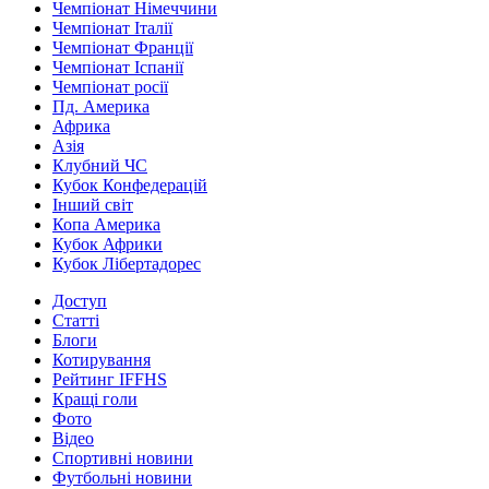
Чемпіонат Німеччини
Чемпіонат Італії
Чемпіонат Франції
Чемпіонат Іспанії
Чемпіонат росії
Пд. Америка
Африка
Азія
Клубний ЧС
Кубок Конфедерацій
Інший світ
Копа Америка
Кубок Африки
Кубок Лібертадорес
Доступ
Статті
Блоги
Котирування
Рейтинг IFFHS
Кращі голи
Фото
Відео
Спортивні новини
Футбольні новини