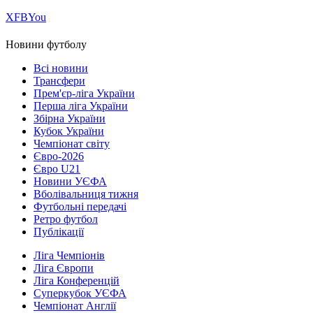
Х
FB
You
Новини футболу
Всі новини
Трансфери
Прем'єр-ліга України
Перша ліга України
Збірна України
Кубок України
Чемпіонат світу
Євро-2026
Євро U21
Новини УЄФА
Вболівальниця тижня
Футбольні передачі
Ретро футбол
Публікації
Ліга Чемпіонів
Ліга Європи
Ліга Конференцій
Суперкубок УЄФА
Чемпіонат Англії