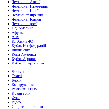
Чемпіонат Англії
Чемпіонат Німеччини
Чемпіонат Італії
Чемпіонат Франції
Чемпіонат Іспанії
Чемпіонат росії
Пд. Америка
Африка
Азія
Клубний ЧС
Кубок Конфедерацій
Інший світ
Копа Америка
Кубок Африки
Кубок Лібертадорес
Доступ
Статті
Блоги
Котирування
Рейтинг IFFHS
Кращі голи
Фото
Відео
Спортивні новини