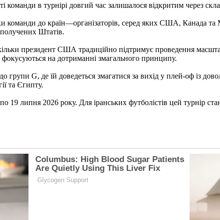
ті команди в турнірі довгий час залишалося відкритим через скл
и команди до країн—організаторів, серед яких США, Канада та 
 Сполучених Штатів.
скільки президент США традиційно підтримує проведення масшта
ни фокусуються на дотриманні змагального принципу.
 до групи G, де їй доведеться змагатися за вихід у плей-оф із д
ії та Єгипту.
я по 19 липня 2026 року. Для іранських футболістів цей турнір 