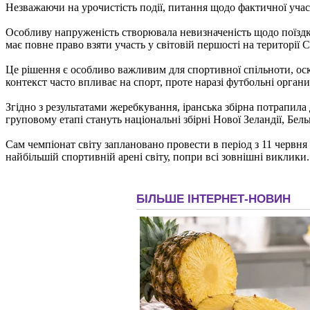
Незважаючи на урочистість події, питання щодо фактичної учас
Особливу напруженість створювала невизначеність щодо поїздк
має повне право взяти участь у світовій першості на території
Це рішення є особливо важливим для спортивної спільноти, о
контекст часто впливає на спорт, проте наразі футбольні орга
Згідно з результатами жеребкування, іранська збірна потрапила
груповому етапі стануть національні збірні Нової Зеландії, Бельг
Сам чемпіонат світу заплановано провести в період з 11 червн
найбільшій спортивній арені світу, попри всі зовнішні виклики.