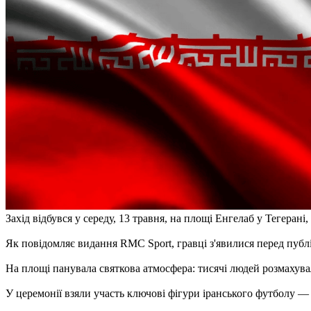
Захід відбувся у середу, 13 травня, на площі Енгелаб у Тегера
Як повідомляє видання RMC Sport, гравці з'явилися перед публ
На площі панувала святкова атмосфера: тисячі людей розмахува
У церемонії взяли участь ключові фігури іранського футболу — 