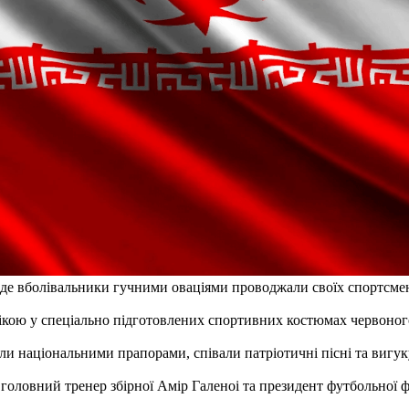
ні, де вболівальники гучними оваціями проводжали своїх спортсмен
ікою у спеціально підготовлених спортивних костюмах червоного
ли національними прапорами, співали патріотичні пісні та вигу
головний тренер збірної Амір Галеноі та президент футбольної ф