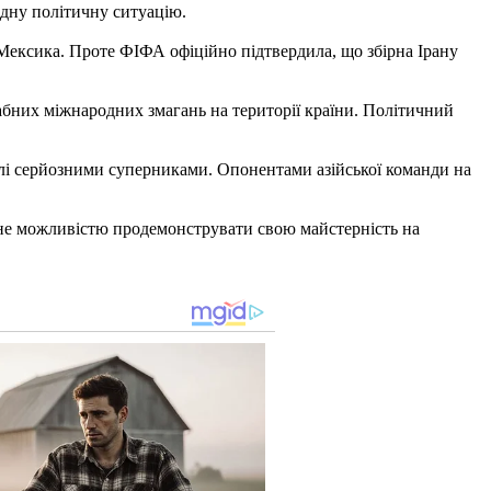
адну політичну ситуацію.
Мексика. Проте ФІФА офіційно підтвердила, що збірна Ірану
бних міжнародних змагань на території країни. Політичний
оволі серйозними суперниками. Опонентами азійської команди на
стане можливістю продемонструвати свою майстерність на