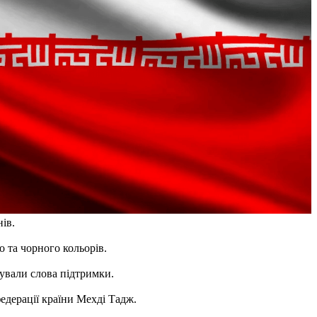
ів.
 та чорного кольорів.
кували слова підтримки.
едерації країни Мехді Тадж.