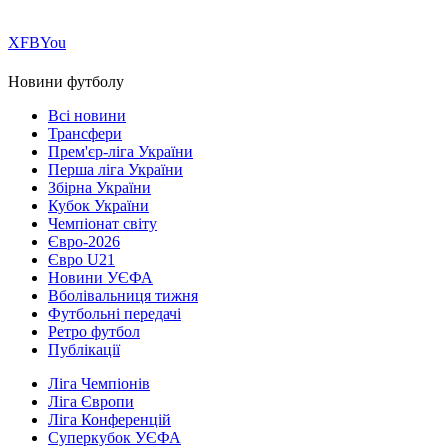
Х
FB
You
Новини футболу
Всі новини
Трансфери
Прем'єр-ліга України
Перша ліга України
Збірна України
Кубок України
Чемпіонат світу
Євро-2026
Євро U21
Новини УЄФА
Вболівальниця тижня
Футбольні передачі
Ретро футбол
Публікації
Ліга Чемпіонів
Ліга Європи
Ліга Конференцій
Суперкубок УЄФА