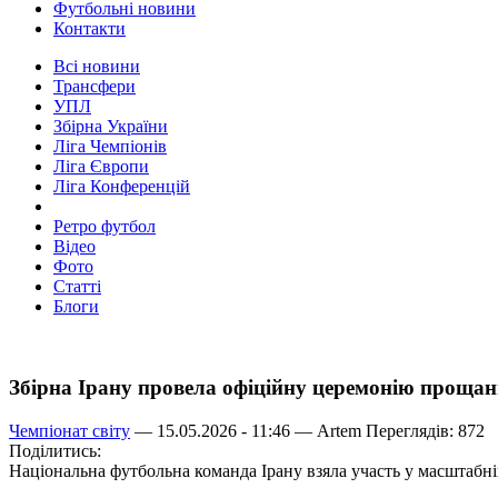
Футбольні новини
Контакти
Всі новини
Трансфери
УПЛ
Збірна України
Ліга Чемпіонів
Ліга Європи
Ліга Конференцій
Ретро футбол
Відео
Фото
Статті
Блоги
Збірна Ірану провела офіційну церемонію прощан
Чемпіонат світу
— 15.05.2026 - 11:46 —
Artem
Переглядів: 872
Поділитись:
Національна футбольна команда Ірану взяла участь у масштабні