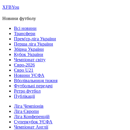
Х
FB
You
Новини футболу
Всі новини
Трансфери
Прем'єр-ліга України
Перша ліга України
Збірна України
Кубок України
Чемпіонат світу
Євро-2026
Євро U21
Новини УЄФА
Вболівальниця тижня
Футбольні передачі
Ретро футбол
Публікації
Ліга Чемпіонів
Ліга Європи
Ліга Конференцій
Суперкубок УЄФА
Чемпіонат Англії