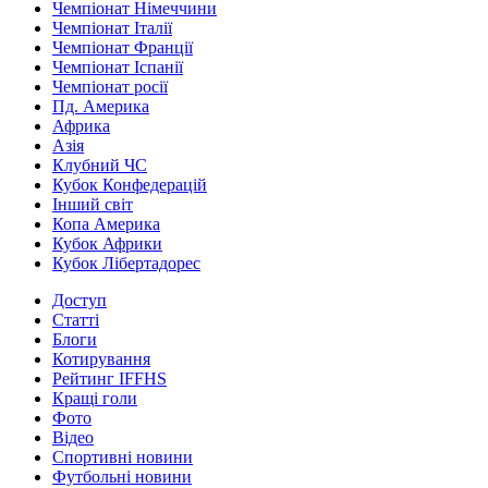
Чемпіонат Німеччини
Чемпіонат Італії
Чемпіонат Франції
Чемпіонат Іспанії
Чемпіонат росії
Пд. Америка
Африка
Азія
Клубний ЧС
Кубок Конфедерацій
Інший світ
Копа Америка
Кубок Африки
Кубок Лібертадорес
Доступ
Статті
Блоги
Котирування
Рейтинг IFFHS
Кращі голи
Фото
Відео
Спортивні новини
Футбольні новини