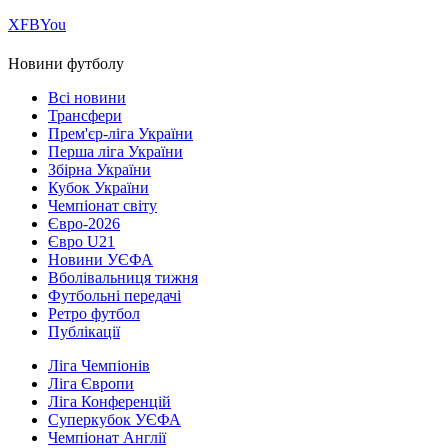
Х
FB
You
Новини футболу
Всі новини
Трансфери
Прем'єр-ліга України
Перша ліга України
Збірна України
Кубок України
Чемпіонат світу
Євро-2026
Євро U21
Новини УЄФА
Вболівальниця тижня
Футбольні передачі
Ретро футбол
Публікації
Ліга Чемпіонів
Ліга Європи
Ліга Конференцій
Суперкубок УЄФА
Чемпіонат Англії