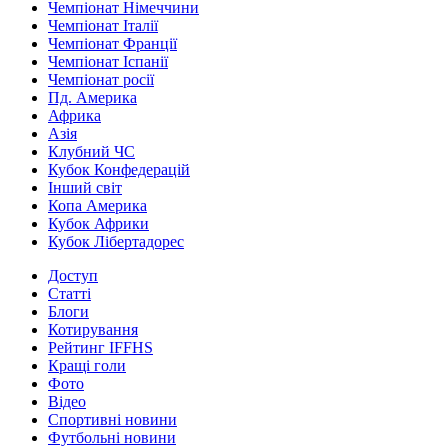
Чемпіонат Німеччини
Чемпіонат Італії
Чемпіонат Франції
Чемпіонат Іспанії
Чемпіонат росії
Пд. Америка
Африка
Азія
Клубний ЧС
Кубок Конфедерацій
Інший світ
Копа Америка
Кубок Африки
Кубок Лібертадорес
Доступ
Статті
Блоги
Котирування
Рейтинг IFFHS
Кращі голи
Фото
Відео
Спортивні новини
Футбольні новини