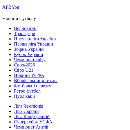
Х
FB
You
Новини футболу
Всі новини
Трансфери
Прем'єр-ліга України
Перша ліга України
Збірна України
Кубок України
Чемпіонат світу
Євро-2026
Євро U21
Новини УЄФА
Вболівальниця тижня
Футбольні передачі
Ретро футбол
Публікації
Ліга Чемпіонів
Ліга Європи
Ліга Конференцій
Суперкубок УЄФА
Чемпіонат Англії