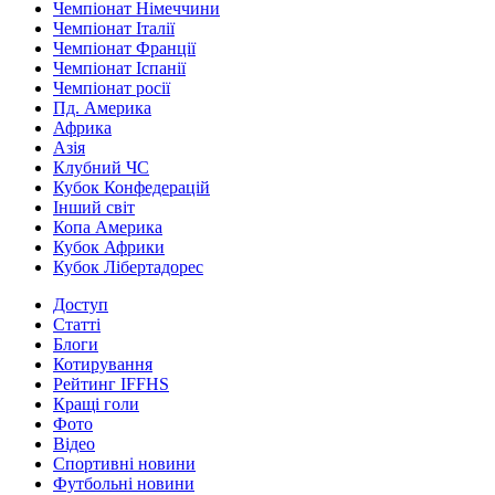
Чемпіонат Німеччини
Чемпіонат Італії
Чемпіонат Франції
Чемпіонат Іспанії
Чемпіонат росії
Пд. Америка
Африка
Азія
Клубний ЧС
Кубок Конфедерацій
Інший світ
Копа Америка
Кубок Африки
Кубок Лібертадорес
Доступ
Статті
Блоги
Котирування
Рейтинг IFFHS
Кращі голи
Фото
Відео
Спортивні новини
Футбольні новини