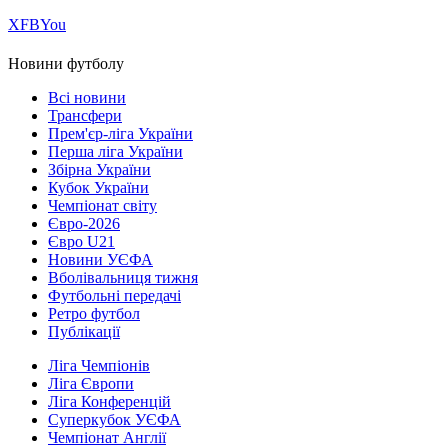
Х
FB
You
Новини футболу
Всі новини
Трансфери
Прем'єр-ліга України
Перша ліга України
Збірна України
Кубок України
Чемпіонат світу
Євро-2026
Євро U21
Новини УЄФА
Вболівальниця тижня
Футбольні передачі
Ретро футбол
Публікації
Ліга Чемпіонів
Ліга Європи
Ліга Конференцій
Суперкубок УЄФА
Чемпіонат Англії