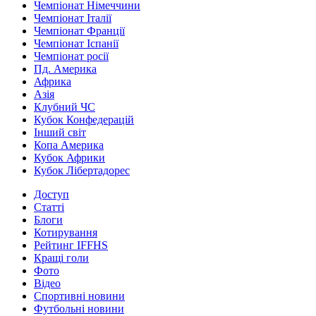
Чемпіонат Німеччини
Чемпіонат Італії
Чемпіонат Франції
Чемпіонат Іспанії
Чемпіонат росії
Пд. Америка
Африка
Азія
Клубний ЧС
Кубок Конфедерацій
Інший світ
Копа Америка
Кубок Африки
Кубок Лібертадорес
Доступ
Статті
Блоги
Котирування
Рейтинг IFFHS
Кращі голи
Фото
Відео
Спортивні новини
Футбольні новини