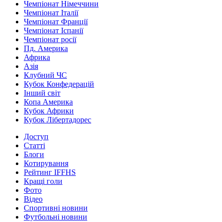
Чемпіонат Німеччини
Чемпіонат Італії
Чемпіонат Франції
Чемпіонат Іспанії
Чемпіонат росії
Пд. Америка
Африка
Азія
Клубний ЧС
Кубок Конфедерацій
Інший світ
Копа Америка
Кубок Африки
Кубок Лібертадорес
Доступ
Статті
Блоги
Котирування
Рейтинг IFFHS
Кращі голи
Фото
Відео
Спортивні новини
Футбольні новини