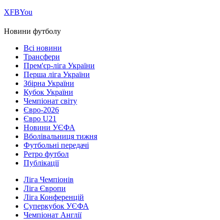
Х
FB
You
Новини футболу
Всі новини
Трансфери
Прем'єр-ліга України
Перша ліга України
Збірна України
Кубок України
Чемпіонат світу
Євро-2026
Євро U21
Новини УЄФА
Вболівальниця тижня
Футбольні передачі
Ретро футбол
Публікації
Ліга Чемпіонів
Ліга Європи
Ліга Конференцій
Суперкубок УЄФА
Чемпіонат Англії