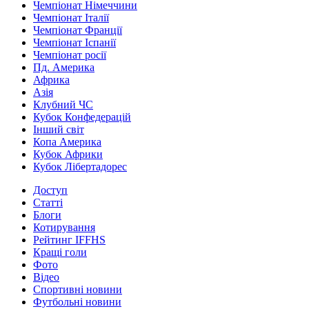
Чемпіонат Німеччини
Чемпіонат Італії
Чемпіонат Франції
Чемпіонат Іспанії
Чемпіонат росії
Пд. Америка
Африка
Азія
Клубний ЧС
Кубок Конфедерацій
Інший світ
Копа Америка
Кубок Африки
Кубок Лібертадорес
Доступ
Статті
Блоги
Котирування
Рейтинг IFFHS
Кращі голи
Фото
Відео
Спортивні новини
Футбольні новини