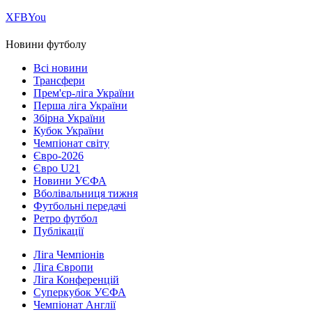
Х
FB
You
Новини футболу
Всі новини
Трансфери
Прем'єр-ліга України
Перша ліга України
Збірна України
Кубок України
Чемпіонат світу
Євро-2026
Євро U21
Новини УЄФА
Вболівальниця тижня
Футбольні передачі
Ретро футбол
Публікації
Ліга Чемпіонів
Ліга Європи
Ліга Конференцій
Суперкубок УЄФА
Чемпіонат Англії