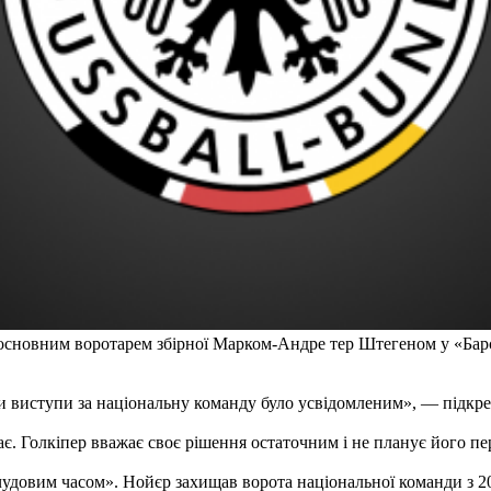
 основним воротарем збірної Марком-Андре тер Штегеном у «Бар
 виступи за національну команду було усвідомленим», — підкрес
ає. Голкіпер вважає своє рішення остаточним і не планує його пе
чудовим часом». Нойєр захищав ворота національної команди з 200