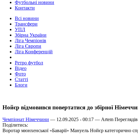
Футбольні новини
Контакти
Всі новини
Трансфери
УПЛ
Збірна України
Ліга Чемпіонів
Ліга Європи
Ліга Конференцій
Ретро футбол
Відео
Фото
Статті
Блоги
Нойєр відмовився повертатися до збірної Німечч
Чемпіонат Німеччини
— 12.09.2025 - 00:17 —
Artem
Переглядів
Поділитись:
Воротар мюнхенської «Баварії» Мануель Нойєр категорично сп