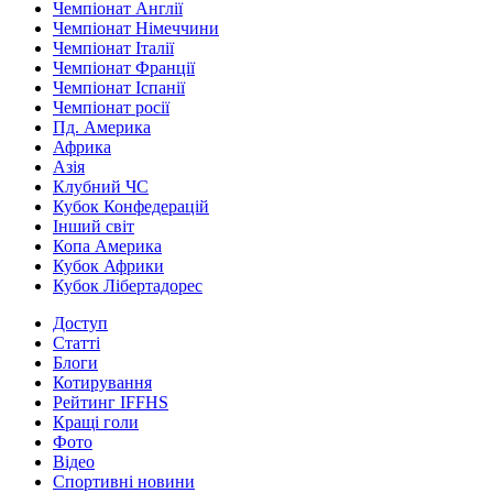
Чемпіонат Англії
Чемпіонат Німеччини
Чемпіонат Італії
Чемпіонат Франції
Чемпіонат Іспанії
Чемпіонат росії
Пд. Америка
Африка
Азія
Клубний ЧС
Кубок Конфедерацій
Інший світ
Копа Америка
Кубок Африки
Кубок Лібертадорес
Доступ
Статті
Блоги
Котирування
Рейтинг IFFHS
Кращі голи
Фото
Відео
Спортивні новини