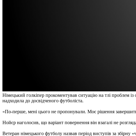
Німецький голкіпер прокоментував ситуацію на тлі проблем із
надходила до досвідченого футболіста.
«По-перше, мені цього не пропонували. Моє рішення завершити
Нойєр наголосив, що варіант повернення він взагалі не розгляд
Ветеран німецького футболу назвав період виступів за збірну «