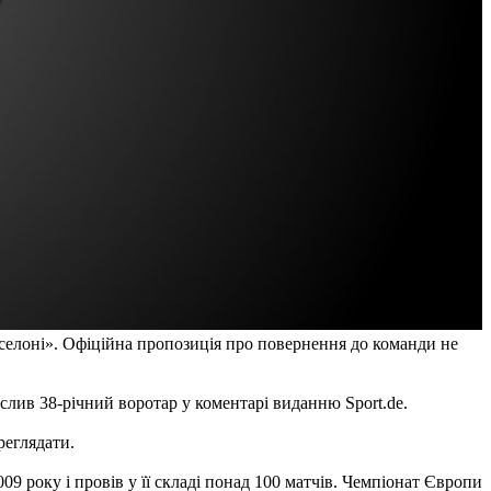
селоні». Офіційна пропозиція про повернення до команди не
лив 38-річний воротар у коментарі виданню Sport.de.
реглядати.
9 року і провів у її складі понад 100 матчів. Чемпіонат Європи