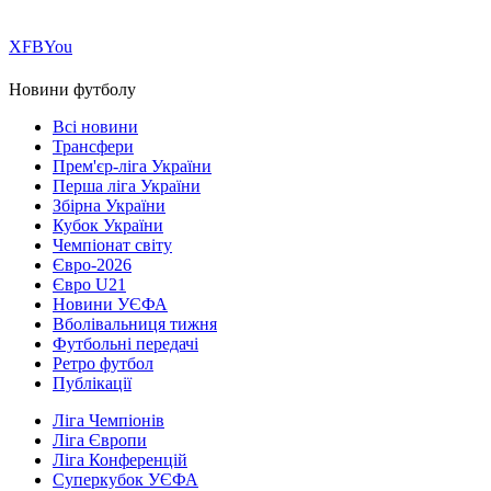
Х
FB
You
Новини футболу
Всі новини
Трансфери
Прем'єр-ліга України
Перша ліга України
Збірна України
Кубок України
Чемпіонат світу
Євро-2026
Євро U21
Новини УЄФА
Вболівальниця тижня
Футбольні передачі
Ретро футбол
Публікації
Ліга Чемпіонів
Ліга Європи
Ліга Конференцій
Суперкубок УЄФА