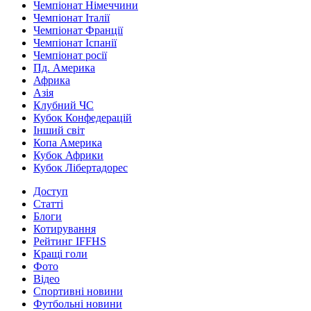
Чемпіонат Німеччини
Чемпіонат Італії
Чемпіонат Франції
Чемпіонат Іспанії
Чемпіонат росії
Пд. Америка
Африка
Азія
Клубний ЧС
Кубок Конфедерацій
Інший світ
Копа Америка
Кубок Африки
Кубок Лібертадорес
Доступ
Статті
Блоги
Котирування
Рейтинг IFFHS
Кращі голи
Фото
Відео
Спортивні новини
Футбольні новини