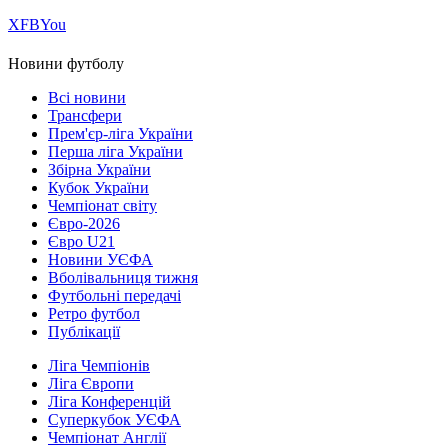
Х
FB
You
Новини футболу
Всі новини
Трансфери
Прем'єр-ліга України
Перша ліга України
Збірна України
Кубок України
Чемпіонат світу
Євро-2026
Євро U21
Новини УЄФА
Вболівальниця тижня
Футбольні передачі
Ретро футбол
Публікації
Ліга Чемпіонів
Ліга Європи
Ліга Конференцій
Суперкубок УЄФА
Чемпіонат Англії