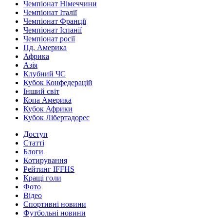
Чемпіонат Німеччини
Чемпіонат Італії
Чемпіонат Франції
Чемпіонат Іспанії
Чемпіонат росії
Пд. Америка
Африка
Азія
Клубний ЧС
Кубок Конфедерацій
Інший світ
Копа Америка
Кубок Африки
Кубок Лібертадорес
Доступ
Статті
Блоги
Котирування
Рейтинг IFFHS
Кращі голи
Фото
Відео
Спортивні новини
Футбольні новини