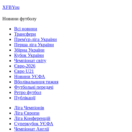
Х
FB
You
Новини футболу
Всі новини
Трансфери
Прем'єр-ліга України
Перша ліга України
Збірна України
Кубок України
Чемпіонат світу
Євро-2026
Євро U21
Новини УЄФА
Вболівальниця тижня
Футбольні передачі
Ретро футбол
Публікації
Ліга Чемпіонів
Ліга Європи
Ліга Конференцій
Суперкубок УЄФА
Чемпіонат Англії