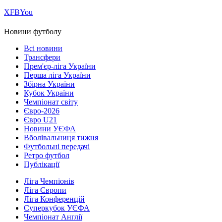
Х
FB
You
Новини футболу
Всі новини
Трансфери
Прем'єр-ліга України
Перша ліга України
Збірна України
Кубок України
Чемпіонат світу
Євро-2026
Євро U21
Новини УЄФА
Вболівальниця тижня
Футбольні передачі
Ретро футбол
Публікації
Ліга Чемпіонів
Ліга Європи
Ліга Конференцій
Суперкубок УЄФА
Чемпіонат Англії