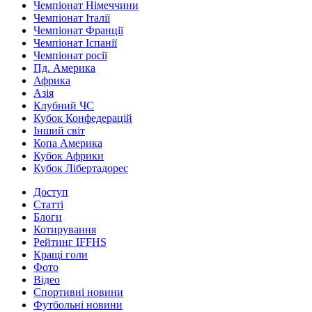
Чемпіонат Німеччини
Чемпіонат Італії
Чемпіонат Франції
Чемпіонат Іспанії
Чемпіонат росії
Пд. Америка
Африка
Азія
Клубний ЧС
Кубок Конфедерацій
Інший світ
Копа Америка
Кубок Африки
Кубок Лібертадорес
Доступ
Статті
Блоги
Котирування
Рейтинг IFFHS
Кращі голи
Фото
Відео
Спортивні новини
Футбольні новини