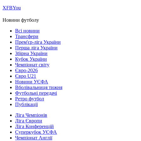
Х
FB
You
Новини футболу
Всі новини
Трансфери
Прем'єр-ліга України
Перша ліга України
Збірна України
Кубок України
Чемпіонат світу
Євро-2026
Євро U21
Новини УЄФА
Вболівальниця тижня
Футбольні передачі
Ретро футбол
Публікації
Ліга Чемпіонів
Ліга Європи
Ліга Конференцій
Суперкубок УЄФА
Чемпіонат Англії