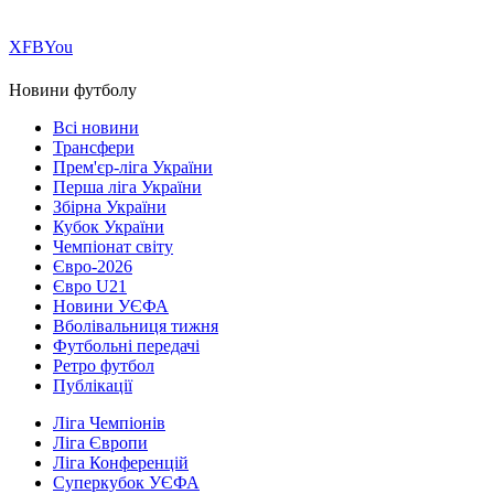
Х
FB
You
Новини футболу
Всі новини
Трансфери
Прем'єр-ліга України
Перша ліга України
Збірна України
Кубок України
Чемпіонат світу
Євро-2026
Євро U21
Новини УЄФА
Вболівальниця тижня
Футбольні передачі
Ретро футбол
Публікації
Ліга Чемпіонів
Ліга Європи
Ліга Конференцій
Суперкубок УЄФА