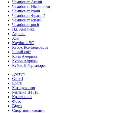
Чемпіонат Англії
Чемпіонат Німеччини
Чемпіонат Італії
Чемпіонат Франції
Чемпіонат Іспанії
Чемпіонат росії
Пд. Америка
Африка
Азія
Клубний ЧС
Кубок Конфедерацій
Інший світ
Копа Америка
Кубок Африки
Кубок Лібертадорес
Доступ
Статті
Блоги
Котирування
Рейтинг IFFHS
Кращі голи
Фото
Відео
Спортивні новини