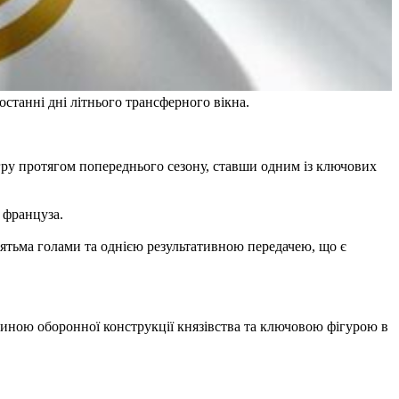
станні дні літнього трансферного вікна.
 гру протягом попереднього сезону, ставши одним із ключових
м француза.
'ятьма голами та однією результативною передачею, що є
тиною оборонної конструкції князівства та ключовою фігурою в