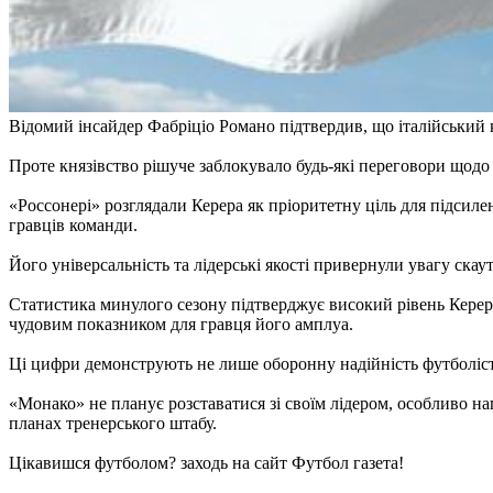
Відомий інсайдер Фабріціо Романо підтвердив, що італійський к
Проте князівство рішуче заблокувало будь-які переговори щодо
«Россонері» розглядали Керера як пріоритетну ціль для підсиле
гравців команди.
Його універсальність та лідерські якості привернули увагу скау
Статистика минулого сезону підтверджує високий рівень Керера
чудовим показником для гравця його амплуа.
Ці цифри демонструють не лише оборонну надійність футболіста,
«Монако» не планує розставатися зі своїм лідером, особливо н
планах тренерського штабу.
Цікавишся футболом? заходь на сайт Футбол газета!