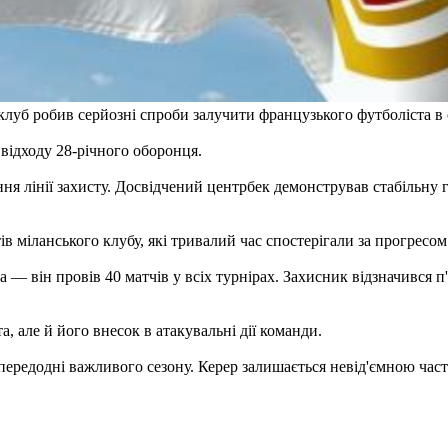
луб робив серйозні спроби залучити французького футболіста в о
 відходу 28-річного оборонця.
ння лінії захисту. Досвідчений центрбек демонстрував стабільну
тів міланського клубу, які тривалий час спостерігали за прогресо
 — він провів 40 матчів у всіх турнірах. Захисник відзначився п
 але й його внесок в атакувальні дії команди.
апередодні важливого сезону. Керер залишається невід'ємною час