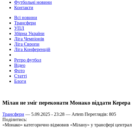
Футбольні новини
Контакти
Всі новини
Трансфери
УПЛ
Збірна України
Ліга Чемпіонів
Ліга Європи
Ліга Конференцій
Ретро футбол
Відео
Фото
Статті
Блоги
Мілан не зміг переконати Монако віддати Керера
Трансфери
— 5.09.2025 - 23:28 —
Artem
Переглядів: 805
Поділитись:
«Монако» категорично відмовив «Мілану» у трансфері централь