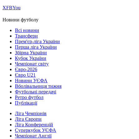
Х
FB
You
Новини футболу
Всі новини
Трансфери
Прем'єр-ліга України
Перша ліга України
Збірна України
Кубок України
Чемпіонат світу
Євро-2026
Євро U21
Новини УЄФА
Вболівальниця тижня
Футбольні передачі
Ретро футбол
Публікації
Ліга Чемпіонів
Ліга Європи
Ліга Конференцій
Суперкубок УЄФА
Чемпіонат Англії