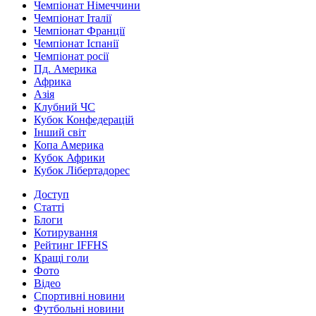
Чемпіонат Німеччини
Чемпіонат Італії
Чемпіонат Франції
Чемпіонат Іспанії
Чемпіонат росії
Пд. Америка
Африка
Азія
Клубний ЧС
Кубок Конфедерацій
Інший світ
Копа Америка
Кубок Африки
Кубок Лібертадорес
Доступ
Статті
Блоги
Котирування
Рейтинг IFFHS
Кращі голи
Фото
Відео
Спортивні новини
Футбольні новини