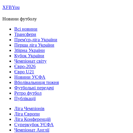
Х
FB
You
Новини футболу
Всі новини
Трансфери
Прем'єр-ліга України
Перша ліга України
Збірна України
Кубок України
Чемпіонат світу
Євро-2026
Євро U21
Новини УЄФА
Вболівальниця тижня
Футбольні передачі
Ретро футбол
Публікації
Ліга Чемпіонів
Ліга Європи
Ліга Конференцій
Суперкубок УЄФА
Чемпіонат Англії