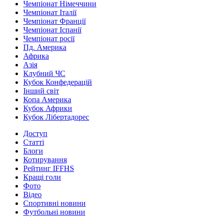
Чемпіонат Німеччини
Чемпіонат Італії
Чемпіонат Франції
Чемпіонат Іспанії
Чемпіонат росії
Пд. Америка
Африка
Азія
Клубний ЧС
Кубок Конфедерацій
Інший світ
Копа Америка
Кубок Африки
Кубок Лібертадорес
Доступ
Статті
Блоги
Котирування
Рейтинг IFFHS
Кращі голи
Фото
Відео
Спортивні новини
Футбольні новини