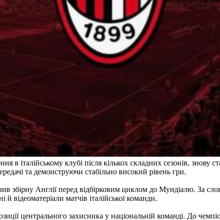
ння в італійському клубі після кількох складних сезонів, знову
передачі та демонструючи стабільно високий рівень гри.
лив збірну Англії перед відбірковим циклом до Мундіалю. За сло
і й відеоматеріали матчів італійської команди.
иції центрального захисника у національній команді. До чемпіон