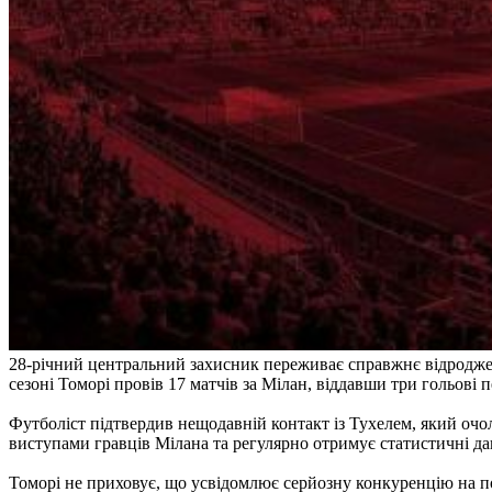
​ 28-річний центральний захисник переживає справжнє відродже
сезоні Томорі провів 17 матчів за Мілан, віддавши три гольові 
Футболіст підтвердив нещодавній контакт із Тухелем, який очо
виступами гравців Мілана та регулярно отримує статистичні дан
Томорі не приховує, що усвідомлює серйозну конкуренцію на поз