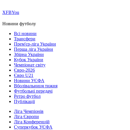
Х
FB
You
Новини футболу
Всі новини
Трансфери
Прем'єр-ліга України
Перша ліга України
Збірна України
Кубок України
Чемпіонат світу
Євро-2026
Євро U21
Новини УЄФА
Вболівальниця тижня
Футбольні передачі
Ретро футбол
Публікації
Ліга Чемпіонів
Ліга Європи
Ліга Конференцій
Суперкубок УЄФА