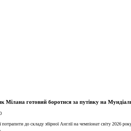
ик Мілана готовий боротися за путівку на Мундіал
0
ї потрапити до складу збірної Англії на чемпіонат світу 2026 р
.