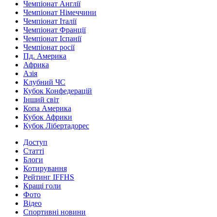
Чемпіонат Англії
Чемпіонат Німеччини
Чемпіонат Італії
Чемпіонат Франції
Чемпіонат Іспанії
Чемпіонат росії
Пд. Америка
Африка
Азія
Клубний ЧС
Кубок Конфедерацій
Інший світ
Копа Америка
Кубок Африки
Кубок Лібертадорес
Доступ
Статті
Блоги
Котирування
Рейтинг IFFHS
Кращі голи
Фото
Відео
Спортивні новини