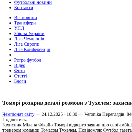
Футбольні новини
Контакти
Всі новини
Трансфери
УПЛ
Збірна України
Ліга Чемпіонів
Ліга Європи
Ліга Конференцій
Ретро футбол
Відео
Фото
Статті
Блоги
Томорі розкрив деталі розмови з Тухелем: захисн
Чемпіонат світу
— 24.12.2025 - 16:30 —
Veronika
Переглядів: 84
Поділитись:
Захисник Мілана Фікайо Томорі відверто заявив про свої амбіці
тренером команди Томасом Тухелем. Повідомляє Футбол газета