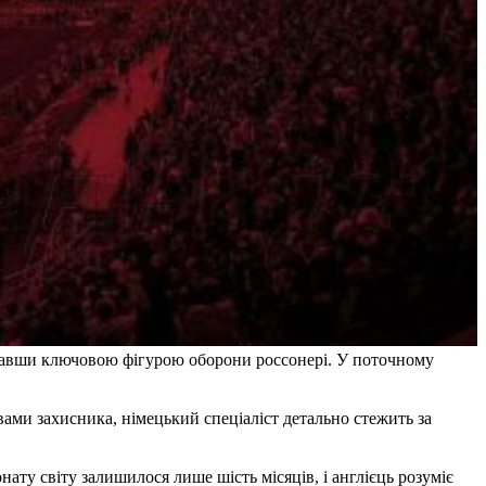
 ставши ключовою фігурою оборони россонері. У поточному
вами захисника, німецький спеціаліст детально стежить за
ату світу залишилося лише шість місяців, і англієць розуміє