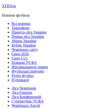
Х
FB
You
Новини футболу
Всі новини
Трансфери
Прем'єр-ліга України
Перша ліга України
Збірна України
Кубок України
Чемпіонат світу
Євро-2026
Євро U21
Новини УЄФА
Вболівальниця тижня
Футбольні передачі
Ретро футбол
Публікації
Ліга Чемпіонів
Ліга Європи
Ліга Конференцій
Суперкубок УЄФА
Чемпіонат Англії