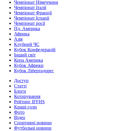
Чемпіонат Німеччини
Чемпіонат Італії
Чемпіонат Франції
Чемпіонат Іспанії
Чемпіонат росії
Пд. Америка
Африка
Азія
Клубний ЧС
Кубок Конфедерацій
Інший світ
Копа Америка
Кубок Африки
Кубок Лібертадорес
Доступ
Статті
Блоги
Котирування
Рейтинг IFFHS
Кращі голи
Фото
Відео
Спортивні новини
Футбольні новини