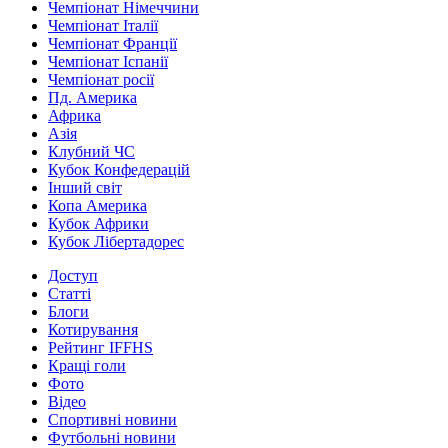
Чемпіонат Німеччини
Чемпіонат Італії
Чемпіонат Франції
Чемпіонат Іспанії
Чемпіонат росії
Пд. Америка
Африка
Азія
Клубний ЧС
Кубок Конфедерацій
Інший світ
Копа Америка
Кубок Африки
Кубок Лібертадорес
Доступ
Статті
Блоги
Котирування
Рейтинг IFFHS
Кращі голи
Фото
Відео
Спортивні новини
Футбольні новини