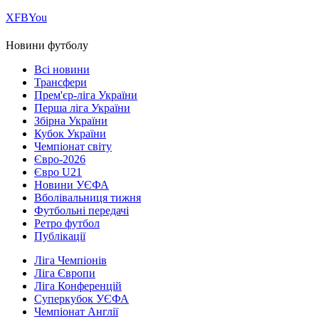
Х
FB
You
Новини футболу
Всі новини
Трансфери
Прем'єр-ліга України
Перша ліга України
Збірна України
Кубок України
Чемпіонат світу
Євро-2026
Євро U21
Новини УЄФА
Вболівальниця тижня
Футбольні передачі
Ретро футбол
Публікації
Ліга Чемпіонів
Ліга Європи
Ліга Конференцій
Суперкубок УЄФА
Чемпіонат Англії