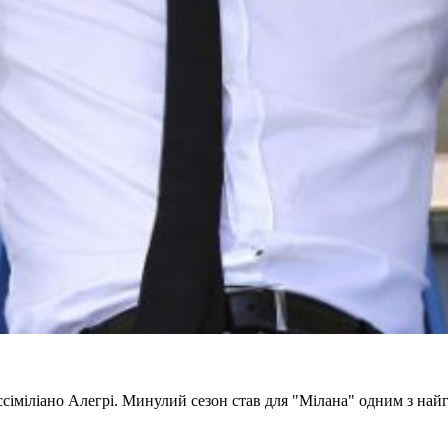
ссіміліано Алегрі. Минулий сезон став для "Мілана" одним з найгі