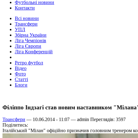
Футбольні новини
Контакти
Всі новини
Трансфери
УПЛ
Збірна України
Ліга Чемпіонів
Ліга Європи
Ліга Конференцій
Ретро футбол
Відео
Фото
Статті
Блоги
Філіппо Індзагі став новим наставником "Мілана
Трансфери
— 10.06.2014 - 11:07 —
admin
Переглядів: 3597
Поділитись:
Італійський "Мілан" офіційно призначив головним тренером ком