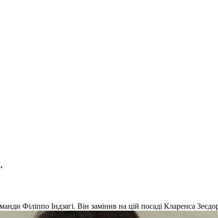
"
анди Філіппо Індзагі. Він замінив на цій посаді Кларенса Зеєдо