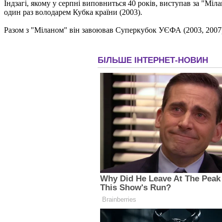
Індзагі, якому у серпні виповниться 40 років, виступав за "Мілан
один раз володарем Кубка країни (2003).
Разом з "Міланом" він завоював Суперкубок УЄФА (2003, 2007)