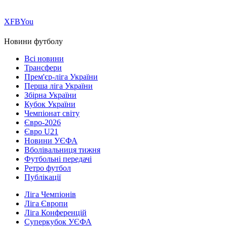
Х
FB
You
Новини футболу
Всі новини
Трансфери
Прем'єр-ліга України
Перша ліга України
Збірна України
Кубок України
Чемпіонат світу
Євро-2026
Євро U21
Новини УЄФА
Вболівальниця тижня
Футбольні передачі
Ретро футбол
Публікації
Ліга Чемпіонів
Ліга Європи
Ліга Конференцій
Суперкубок УЄФА