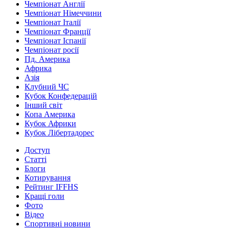
Чемпіонат Англії
Чемпіонат Німеччини
Чемпіонат Італії
Чемпіонат Франції
Чемпіонат Іспанії
Чемпіонат росії
Пд. Америка
Африка
Азія
Клубний ЧС
Кубок Конфедерацій
Інший світ
Копа Америка
Кубок Африки
Кубок Лібертадорес
Доступ
Статті
Блоги
Котирування
Рейтинг IFFHS
Кращі голи
Фото
Відео
Спортивні новини