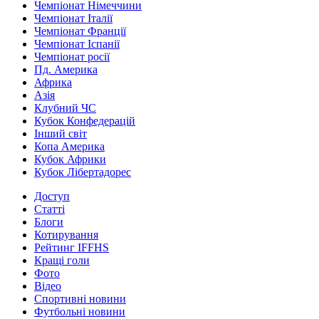
Чемпіонат Німеччини
Чемпіонат Італії
Чемпіонат Франції
Чемпіонат Іспанії
Чемпіонат росії
Пд. Америка
Африка
Азія
Клубний ЧС
Кубок Конфедерацій
Інший світ
Копа Америка
Кубок Африки
Кубок Лібертадорес
Доступ
Статті
Блоги
Котирування
Рейтинг IFFHS
Кращі голи
Фото
Відео
Спортивні новини
Футбольні новини