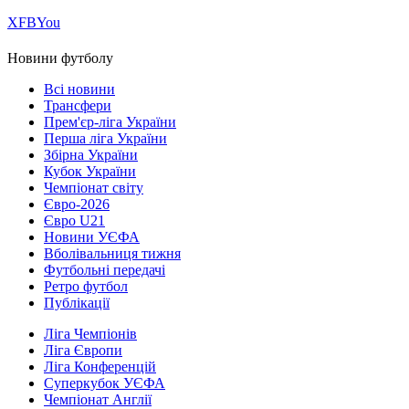
Х
FB
You
Новини футболу
Всі новини
Трансфери
Прем'єр-ліга України
Перша ліга України
Збірна України
Кубок України
Чемпіонат світу
Євро-2026
Євро U21
Новини УЄФА
Вболівальниця тижня
Футбольні передачі
Ретро футбол
Публікації
Ліга Чемпіонів
Ліга Європи
Ліга Конференцій
Суперкубок УЄФА
Чемпіонат Англії