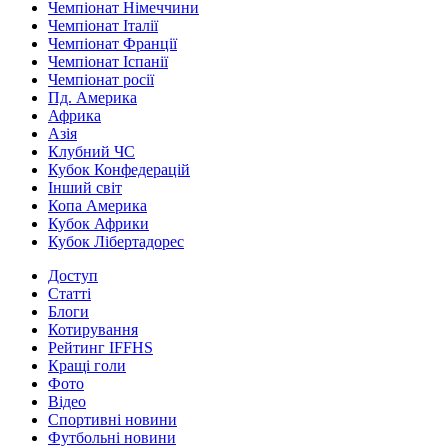
Чемпіонат Німеччини
Чемпіонат Італії
Чемпіонат Франції
Чемпіонат Іспанії
Чемпіонат росії
Пд. Америка
Африка
Азія
Клубний ЧС
Кубок Конфедерацій
Інший світ
Копа Америка
Кубок Африки
Кубок Лібертадорес
Доступ
Статті
Блоги
Котирування
Рейтинг IFFHS
Кращі голи
Фото
Відео
Спортивні новини
Футбольні новини