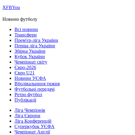
Х
FB
You
Новини футболу
Всі новини
Трансфери
Прем'єр-ліга України
Перша ліга України
Збірна України
Кубок України
Чемпіонат світу
Євро-2026
Євро U21
Новини УЄФА
Вболівальниця тижня
Футбольні передачі
Ретро футбол
Публікації
Ліга Чемпіонів
Ліга Європи
Ліга Конференцій
Суперкубок УЄФА
Чемпіонат Англії