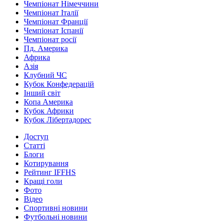
Чемпіонат Німеччини
Чемпіонат Італії
Чемпіонат Франції
Чемпіонат Іспанії
Чемпіонат росії
Пд. Америка
Африка
Азія
Клубний ЧС
Кубок Конфедерацій
Інший світ
Копа Америка
Кубок Африки
Кубок Лібертадорес
Доступ
Статті
Блоги
Котирування
Рейтинг IFFHS
Кращі голи
Фото
Відео
Спортивні новини
Футбольні новини