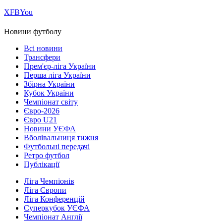
Х
FB
You
Новини футболу
Всі новини
Трансфери
Прем'єр-ліга України
Перша ліга України
Збірна України
Кубок України
Чемпіонат світу
Євро-2026
Євро U21
Новини УЄФА
Вболівальниця тижня
Футбольні передачі
Ретро футбол
Публікації
Ліга Чемпіонів
Ліга Європи
Ліга Конференцій
Суперкубок УЄФА
Чемпіонат Англії