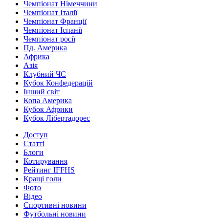
Чемпіонат Німеччини
Чемпіонат Італії
Чемпіонат Франції
Чемпіонат Іспанії
Чемпіонат росії
Пд. Америка
Африка
Азія
Клубний ЧС
Кубок Конфедерацій
Інший світ
Копа Америка
Кубок Африки
Кубок Лібертадорес
Доступ
Статті
Блоги
Котирування
Рейтинг IFFHS
Кращі голи
Фото
Відео
Спортивні новини
Футбольні новини