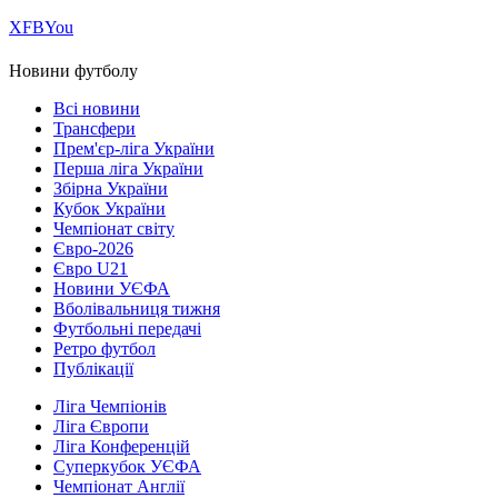
Х
FB
You
Новини футболу
Всі новини
Трансфери
Прем'єр-ліга України
Перша ліга України
Збірна України
Кубок України
Чемпіонат світу
Євро-2026
Євро U21
Новини УЄФА
Вболівальниця тижня
Футбольні передачі
Ретро футбол
Публікації
Ліга Чемпіонів
Ліга Європи
Ліга Конференцій
Суперкубок УЄФА
Чемпіонат Англії