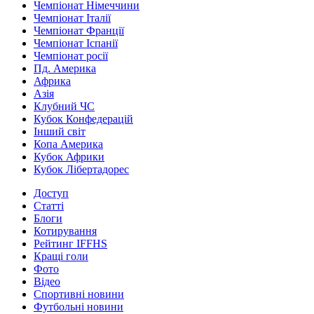
Чемпіонат Німеччини
Чемпіонат Італії
Чемпіонат Франції
Чемпіонат Іспанії
Чемпіонат росії
Пд. Америка
Африка
Азія
Клубний ЧС
Кубок Конфедерацій
Інший світ
Копа Америка
Кубок Африки
Кубок Лібертадорес
Доступ
Статті
Блоги
Котирування
Рейтинг IFFHS
Кращі голи
Фото
Відео
Спортивні новини
Футбольні новини