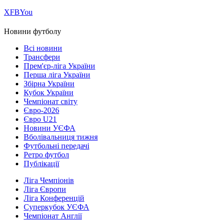
Х
FB
You
Новини футболу
Всі новини
Трансфери
Прем'єр-ліга України
Перша ліга України
Збірна України
Кубок України
Чемпіонат світу
Євро-2026
Євро U21
Новини УЄФА
Вболівальниця тижня
Футбольні передачі
Ретро футбол
Публікації
Ліга Чемпіонів
Ліга Європи
Ліга Конференцій
Суперкубок УЄФА
Чемпіонат Англії