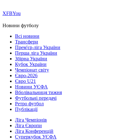
Х
FB
You
Новини футболу
Всі новини
Трансфери
Прем'єр-ліга України
Перша ліга України
Збірна України
Кубок України
Чемпіонат світу
Євро-2026
Євро U21
Новини УЄФА
Вболівальниця тижня
Футбольні передачі
Ретро футбол
Публікації
Ліга Чемпіонів
Ліга Європи
Ліга Конференцій
Суперкубок УЄФА