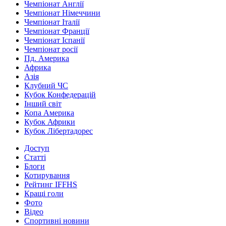
Чемпіонат Англії
Чемпіонат Німеччини
Чемпіонат Італії
Чемпіонат Франції
Чемпіонат Іспанії
Чемпіонат росії
Пд. Америка
Африка
Азія
Клубний ЧС
Кубок Конфедерацій
Інший світ
Копа Америка
Кубок Африки
Кубок Лібертадорес
Доступ
Статті
Блоги
Котирування
Рейтинг IFFHS
Кращі голи
Фото
Відео
Спортивні новини