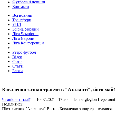
Футбольні новини
Контакти
Всі новини
Трансфери
УПЛ
Збірна України
Ліга Чемпіонів
Ліга Європи
Ліга Конференцій
Ретро футбол
Відео
Фото
Статті
Блоги
Коваленко зазнав травми в "Аталанті", його май
Чемпіонат Італії
— 10.07.2021 - 17:20 —
lemberglegion
Перегляді
Поділитись:
Півзахисник "Аталанти" Віктор Коваленко знову травмувався.