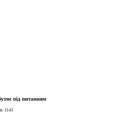
бутнє під питанням
в: 1141