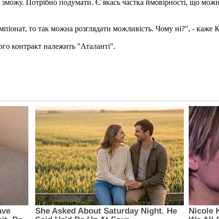
е зможу. Потрібно подумати. Є якась частка ймовірності, що мож
емпіонат, то так можна розглядати можливість. Чому ні?", - каже 
ого контракт належить "Аталанті".