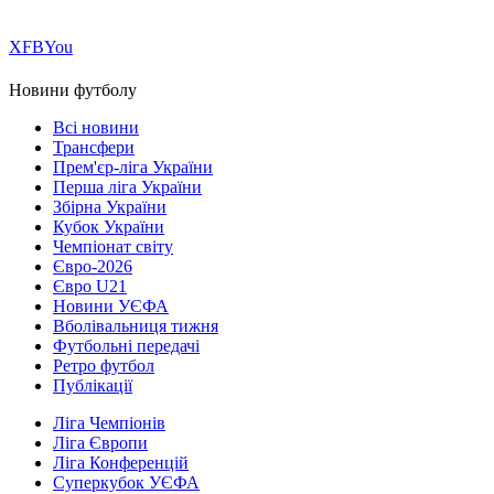
Х
FB
You
Новини футболу
Всі новини
Трансфери
Прем'єр-ліга України
Перша ліга України
Збірна України
Кубок України
Чемпіонат світу
Євро-2026
Євро U21
Новини УЄФА
Вболівальниця тижня
Футбольні передачі
Ретро футбол
Публікації
Ліга Чемпіонів
Ліга Європи
Ліга Конференцій
Суперкубок УЄФА