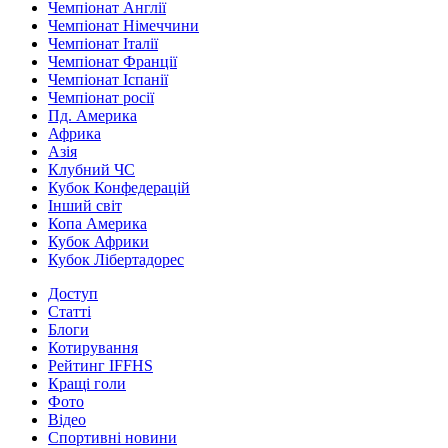
Чемпіонат Англії
Чемпіонат Німеччини
Чемпіонат Італії
Чемпіонат Франції
Чемпіонат Іспанії
Чемпіонат росії
Пд. Америка
Африка
Азія
Клубний ЧС
Кубок Конфедерацій
Інший світ
Копа Америка
Кубок Африки
Кубок Лібертадорес
Доступ
Статті
Блоги
Котирування
Рейтинг IFFHS
Кращі голи
Фото
Відео
Спортивні новини