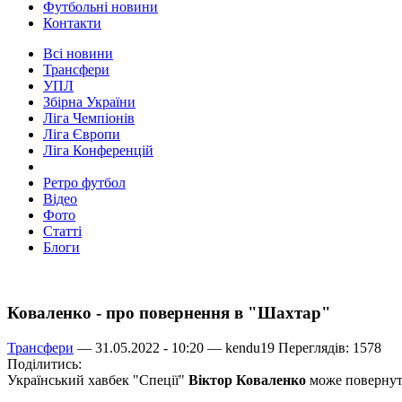
Футбольні новини
Контакти
Всі новини
Трансфери
УПЛ
Збірна України
Ліга Чемпіонів
Ліга Європи
Ліга Конференцій
Ретро футбол
Відео
Фото
Статті
Блоги
Коваленко - про повернення в "Шахтар"
Трансфери
— 31.05.2022 - 10:20 —
kendu19
Переглядів: 1578
Поділитись:
Український хавбек "Спеції"
Віктор Коваленко
може повернути