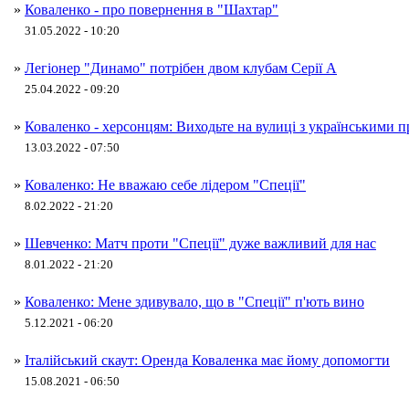
»
Коваленко - про повернення в "Шахтар"
31.05.2022 - 10:20
»
Легіонер "Динамо" потрібен двом клубам Серії А
25.04.2022 - 09:20
»
Коваленко - херсонцям: Виходьте на вулиці з українськими 
13.03.2022 - 07:50
»
Коваленко: Не вважаю себе лідером "Спеції"
8.02.2022 - 21:20
»
Шевченко: Матч проти "Спеції" дуже важливий для нас
8.01.2022 - 21:20
»
Коваленко: Мене здивувало, що в "Спеції" п'ють вино
5.12.2021 - 06:20
»
Італійський скаут: Оренда Коваленка має йому допомогти
15.08.2021 - 06:50