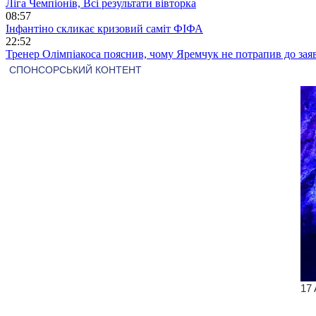
Ліга Чемпіонів, Всі результати вівторка
08:57
Інфантіно скликає кризовий саміт ФІФА
22:52
Тренер Олімпіакоса пояснив, чому Яремчук не потрапив до зая