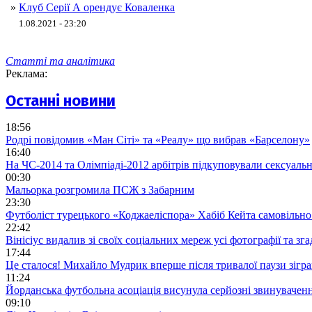
»
Клуб Серії А орендує Коваленка
1.08.2021 - 23:20
Статті та аналітика
Реклама:
Останні новини
18:56
Родрі повідомив «Ман Сіті» та «Реалу» що вибрав «Барселону»
16:40
На ЧС-2014 та Олімпіаді-2012 арбітрів підкуповували сексуал
00:30
Мальорка розгромила ПСЖ з Забарним
23:30
Футболіст турецького «Коджаеліспора» Хабіб Кейта самовільно в
22:42
Вінісіус видалив зі своїх соціальних мереж усі фотографії та з
17:44
Це сталося! Михайло Мудрик вперше після тривалої паузи зіграв
11:24
Йорданська футбольна асоціація висунула серйозні звинувачен
09:10