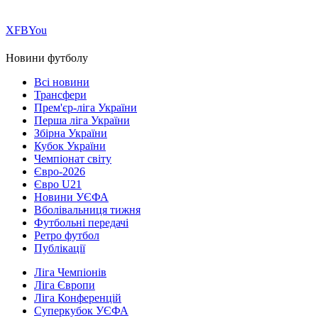
Х
FB
You
Новини футболу
Всі новини
Трансфери
Прем'єр-ліга України
Перша ліга України
Збірна України
Кубок України
Чемпіонат світу
Євро-2026
Євро U21
Новини УЄФА
Вболівальниця тижня
Футбольні передачі
Ретро футбол
Публікації
Ліга Чемпіонів
Ліга Європи
Ліга Конференцій
Суперкубок УЄФА