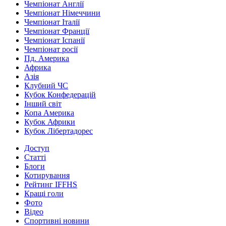
Чемпіонат Англії
Чемпіонат Німеччини
Чемпіонат Італії
Чемпіонат Франції
Чемпіонат Іспанії
Чемпіонат росії
Пд. Америка
Африка
Азія
Клубний ЧС
Кубок Конфедерацій
Інший світ
Копа Америка
Кубок Африки
Кубок Лібертадорес
Доступ
Статті
Блоги
Котирування
Рейтинг IFFHS
Кращі голи
Фото
Відео
Спортивні новини