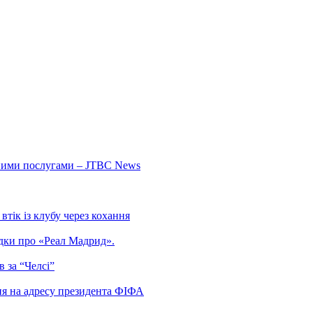
ьними послугами – JTBC News
тік із клубу через кохання
гадки про «Реал Мадрид».
 за “Челсі”
ня на адресу президента ФІФА