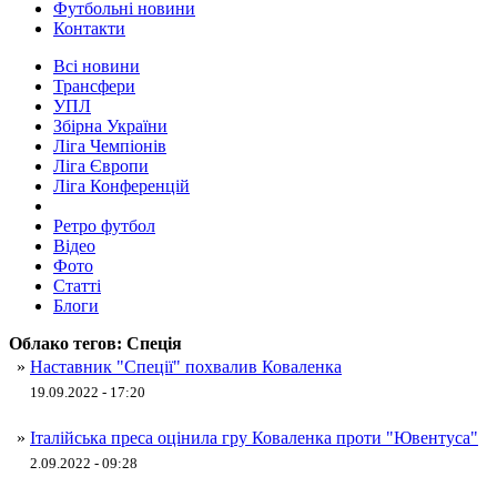
Футбольні новини
Контакти
Всі новини
Трансфери
УПЛ
Збірна України
Ліга Чемпіонів
Ліга Європи
Ліга Конференцій
Ретро футбол
Відео
Фото
Статті
Блоги
Облако тегов:
Спеція
»
Наставник "Спеції" похвалив Коваленка
19.09.2022 - 17:20
»
Італійська преса оцінила гру Коваленка проти "Ювентуса"
2.09.2022 - 09:28