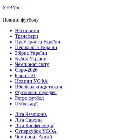
Х
FB
You
Новини футболу
Всі новини
Трансфери
Прем'єр-ліга України
Перша ліга України
Збірна України
Кубок України
Чемпіонат світу
Євро-2026
Євро U21
Новини УЄФА
Вболівальниця тижня
Футбольні передачі
Ретро футбол
Публікації
Ліга Чемпіонів
Ліга Європи
Ліга Конференцій
Суперкубок УЄФА
Чемпіонат Англії