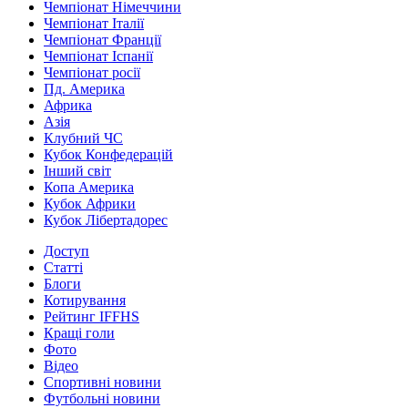
Чемпіонат Німеччини
Чемпіонат Італії
Чемпіонат Франції
Чемпіонат Іспанії
Чемпіонат росії
Пд. Америка
Африка
Азія
Клубний ЧС
Кубок Конфедерацій
Інший світ
Копа Америка
Кубок Африки
Кубок Лібертадорес
Доступ
Статті
Блоги
Котирування
Рейтинг IFFHS
Кращі голи
Фото
Відео
Спортивні новини
Футбольні новини