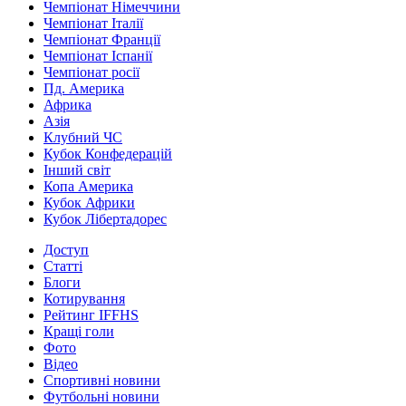
Чемпіонат Німеччини
Чемпіонат Італії
Чемпіонат Франції
Чемпіонат Іспанії
Чемпіонат росії
Пд. Америка
Африка
Азія
Клубний ЧС
Кубок Конфедерацій
Інший світ
Копа Америка
Кубок Африки
Кубок Лібертадорес
Доступ
Статті
Блоги
Котирування
Рейтинг IFFHS
Кращі голи
Фото
Відео
Спортивні новини
Футбольні новини