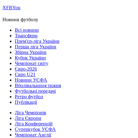
Х
FB
You
Новини футболу
Всі новини
Трансфери
Прем'єр-ліга України
Перша ліга України
Збірна України
Кубок України
Чемпіонат світу
Євро-2026
Євро U21
Новини УЄФА
Вболівальниця тижня
Футбольні передачі
Ретро футбол
Публікації
Ліга Чемпіонів
Ліга Європи
Ліга Конференцій
Суперкубок УЄФА
Чемпіонат Англії