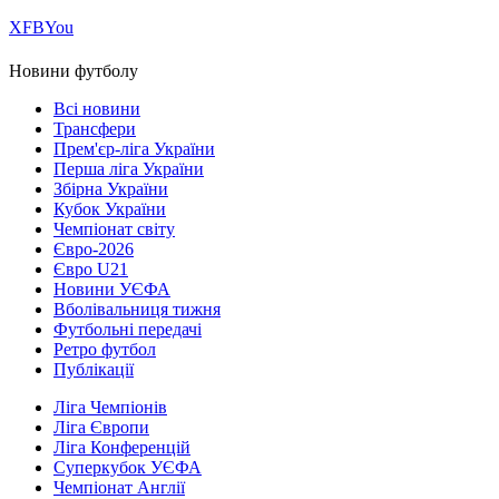
Х
FB
You
Новини футболу
Всі новини
Трансфери
Прем'єр-ліга України
Перша ліга України
Збірна України
Кубок України
Чемпіонат світу
Євро-2026
Євро U21
Новини УЄФА
Вболівальниця тижня
Футбольні передачі
Ретро футбол
Публікації
Ліга Чемпіонів
Ліга Європи
Ліга Конференцій
Суперкубок УЄФА
Чемпіонат Англії