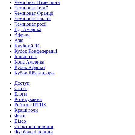
Чемпіонат Німеччини
Чемпіонат Італії
Чемпіонат Франції
Чемпіонат Іспанії
Чемпіонат росії
Пд. Америка
Африка
Азія
Клубний ЧС
Кубок Конфедерацій
Інший світ
Копа Америка
Кубок Африки
Кубок Лібертадорес
Доступ
Статті
Блоги
Котирування
Рейтинг IFFHS
Кращі голи
Фото
Відео
Спортивні новини
Футбольні новини