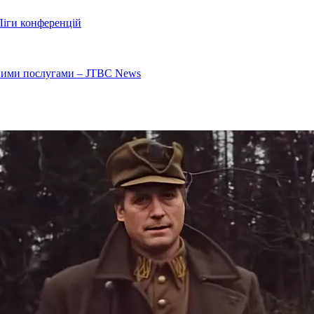
Ліги конференцій
ьними послугами – JTBC News