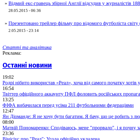
»
Відмий екс-гравець збірної Англії відсудив у журналістів 18
28.05.2015 - 06:36
»
Презентовано трейлер фільму про відомого футболіста світу
2.05.2015 - 23:14
Статті та аналітика
Реклама:
Останні новини
19:02
Родрі нібито використав «Реал», хоча від самого початку хотів 
16:54
Твіттер офіційного аккаунту ПФЛ фоловить російських пропага
13:25
ФІФА вибачилася перед усіма 211 футбольними федераціями
12:47
Ян Діоманде: Я не хочу бути багатим. Я бачу, що це робить з л
08:00
Матвій Пономаренко: Сподіваюсь, мене "прорвало", і я почну 
23:36
Вінісіус про "Реал": Угода офіційно укладена