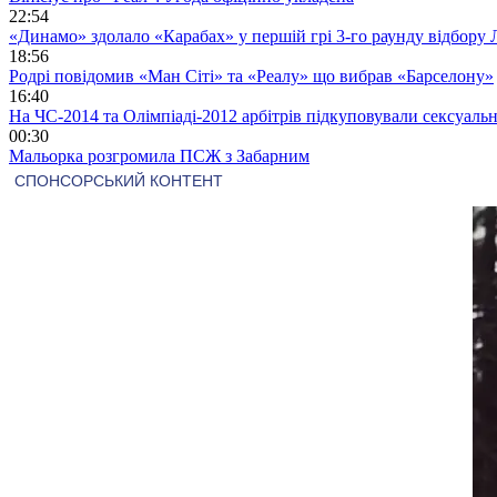
22:54
«Динамо» здолало «Карабах» у першій грі 3-го раунду відбору 
18:56
Родрі повідомив «Ман Сіті» та «Реалу» що вибрав «Барселону»
16:40
На ЧС-2014 та Олімпіаді-2012 арбітрів підкуповували сексуал
00:30
Мальорка розгромила ПСЖ з Забарним