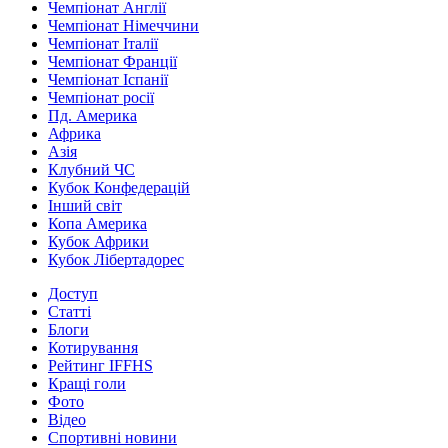
Чемпіонат Англії
Чемпіонат Німеччини
Чемпіонат Італії
Чемпіонат Франції
Чемпіонат Іспанії
Чемпіонат росії
Пд. Америка
Африка
Азія
Клубний ЧС
Кубок Конфедерацій
Інший світ
Копа Америка
Кубок Африки
Кубок Лібертадорес
Доступ
Статті
Блоги
Котирування
Рейтинг IFFHS
Кращі голи
Фото
Відео
Спортивні новини