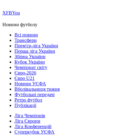
Х
FB
You
Новини футболу
Всі новини
Трансфери
Прем'єр-ліга України
Перша ліга України
Збірна України
Кубок України
Чемпіонат світу
Євро-2026
Євро U21
Новини УЄФА
Вболівальниця тижня
Футбольні передачі
Ретро футбол
Публікації
Ліга Чемпіонів
Ліга Європи
Ліга Конференцій
Суперкубок УЄФА