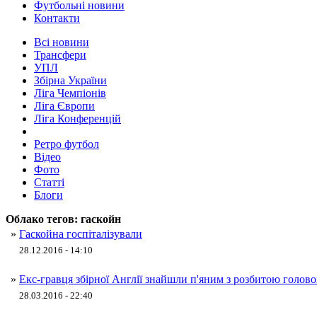
Футбольні новини
Контакти
Всі новини
Трансфери
УПЛ
Збірна України
Ліга Чемпіонів
Ліга Європи
Ліга Конференцій
Ретро футбол
Відео
Фото
Статті
Блоги
Облако тегов:
гаскойн
»
Гаскойна госпіталізували
28.12.2016 - 14:10
»
Екс-гравця збірної Англії знайшли п'яним з розбитою голо
28.03.2016 - 22:40