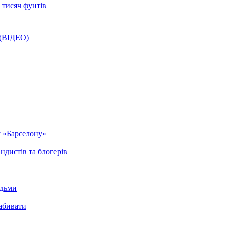
8 тисяч фунтів
 (ВІДЕО)
у «Барселону»
ндистів та блогерів
юдьми
забивати