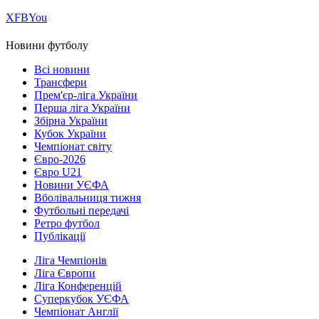
Х
FB
You
Новини футболу
Всі новини
Трансфери
Прем'єр-ліга України
Перша ліга України
Збірна України
Кубок України
Чемпіонат світу
Євро-2026
Євро U21
Новини УЄФА
Вболівальниця тижня
Футбольні передачі
Ретро футбол
Публікації
Ліга Чемпіонів
Ліга Європи
Ліга Конференцій
Суперкубок УЄФА
Чемпіонат Англії