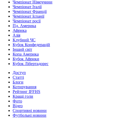
Чемпіонат Німеччини
Чемпіонат Італії
Чемпіонат Франції
Чемпіонат Іспанії
Чемпіонат росії
Пд. Америка
Африка
Азія
Клубний ЧС
Кубок Конфедерацій
Інший світ
Копа Америка
Кубок Африки
Кубок Лібертадорес
Доступ
Статті
Блоги
Котирування
Рейтинг IFFHS
Кращі голи
Фото
Відео
Спортивні новини
Футбольні новини