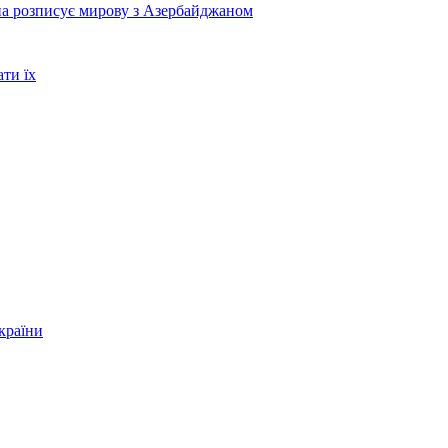
їна розписує мирову з Азербайджаном
ти їх
країни