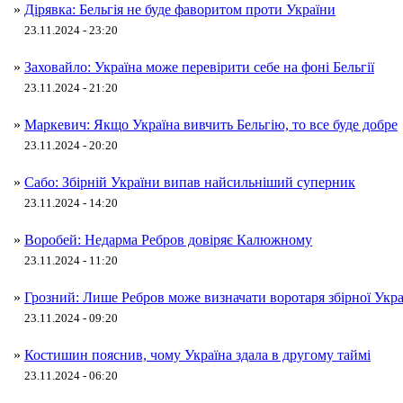
»
Дірявка: Бельгія не буде фаворитом проти України
23.11.2024 - 23:20
»
Заховайло: Україна може перевірити себе на фоні Бельгії
23.11.2024 - 21:20
»
Маркевич: Якщо Україна вивчить Бельгію, то все буде добре
23.11.2024 - 20:20
»
Сабо: Збірній України випав найсильніший суперник
23.11.2024 - 14:20
»
Воробей: Недарма Ребров довіряє Калюжному
23.11.2024 - 11:20
»
Грозний: Лише Ребров може визначати воротаря збірної Укр
23.11.2024 - 09:20
»
Костишин пояснив, чому Україна здала в другому таймі
23.11.2024 - 06:20