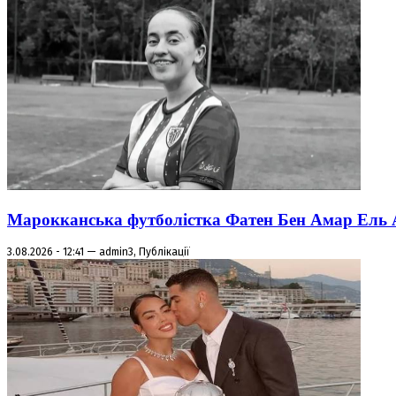
Марокканська футболістка Фатен Бен Амар Ель Азі
3.08.2026 - 12:41 — admin3, Публікації