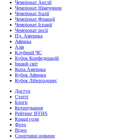
Чемпіонат Англії
Чемпіонат Німеччини
Чемпіонат Італії
Чемпіонат Франції
Чемпіонат Іспанії
Чемпіонат росії
Пд. Америка
Африка
Азія
Клубний ЧС
Кубок Конфедерацій
Інший світ
Копа Америка
Кубок Африки
Кубок Лібертадорес
Доступ
Статті
Блоги
Котирування
Рейтинг IFFHS
Кращі голи
Фото
Відео
Спортивні новини