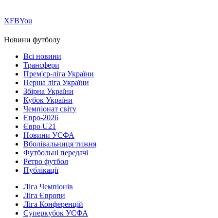
Х
FB
You
Новини футболу
Всі новини
Трансфери
Прем'єр-ліга України
Перша ліга України
Збірна України
Кубок України
Чемпіонат світу
Євро-2026
Євро U21
Новини УЄФА
Вболівальниця тижня
Футбольні передачі
Ретро футбол
Публікації
Ліга Чемпіонів
Ліга Європи
Ліга Конференцій
Суперкубок УЄФА