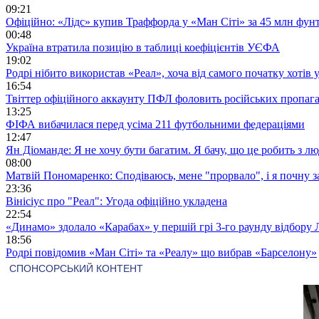
09:21
Офіційно: «Лідс» купив Траффорда у «Ман Сіті» за 45 млн фунт
00:48
Україна втратила позицію в таблиці коефіцієнтів УЄФА
19:02
Родрі нібито використав «Реал», хоча від самого початку хотів 
16:54
Твіттер офіційного аккаунту ПФЛ фоловить російських пропага
13:25
ФІФА вибачилася перед усіма 211 футбольними федераціями
12:47
Ян Діоманде: Я не хочу бути багатим. Я бачу, що це робить з л
08:00
Матвій Пономаренко: Сподіваюсь, мене "прорвало", і я почну 
23:36
Вінісіус про "Реал": Угода офіційно укладена
22:54
«Динамо» здолало «Карабах» у першій грі 3-го раунду відбору 
18:56
Родрі повідомив «Ман Сіті» та «Реалу» що вибрав «Барселону»