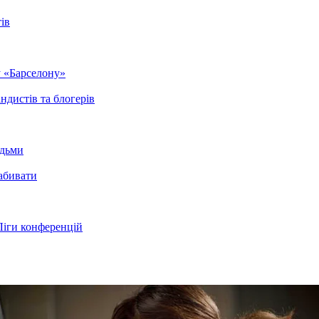
ів
у «Барселону»
ндистів та блогерів
юдьми
забивати
Ліги конференцій