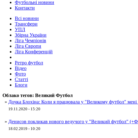
Футбольні новини
Контакти
Всі новини
Трансфери
УПЛ
Збірна України
Ліга Чемпіонів
Ліга Європи
Ліга Конференцій
Ретро футбол
Відео
Фото
Статті
Блоги
Облако тегов:
Великий Футбол
»
Дочка Блохіна: Коли я працювала у "Великому футбол" мені
19.11.2020 - 15:20
»
Денисов покликав нового ведучого у "Великий футбол" (
18.02.2019 - 10:20