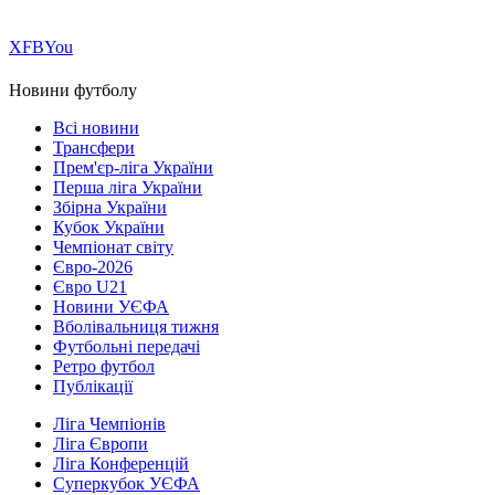
Х
FB
You
Новини футболу
Всі новини
Трансфери
Прем'єр-ліга України
Перша ліга України
Збірна України
Кубок України
Чемпіонат світу
Євро-2026
Євро U21
Новини УЄФА
Вболівальниця тижня
Футбольні передачі
Ретро футбол
Публікації
Ліга Чемпіонів
Ліга Європи
Ліга Конференцій
Суперкубок УЄФА