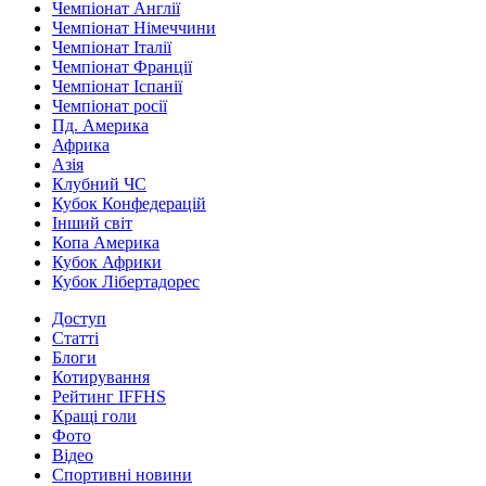
Чемпіонат Англії
Чемпіонат Німеччини
Чемпіонат Італії
Чемпіонат Франції
Чемпіонат Іспанії
Чемпіонат росії
Пд. Америка
Африка
Азія
Клубний ЧС
Кубок Конфедерацій
Інший світ
Копа Америка
Кубок Африки
Кубок Лібертадорес
Доступ
Статті
Блоги
Котирування
Рейтинг IFFHS
Кращі голи
Фото
Відео
Спортивні новини