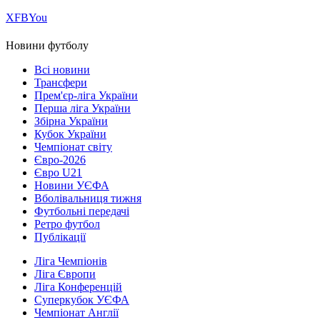
Х
FB
You
Новини футболу
Всі новини
Трансфери
Прем'єр-ліга України
Перша ліга України
Збірна України
Кубок України
Чемпіонат світу
Євро-2026
Євро U21
Новини УЄФА
Вболівальниця тижня
Футбольні передачі
Ретро футбол
Публікації
Ліга Чемпіонів
Ліга Європи
Ліга Конференцій
Суперкубок УЄФА
Чемпіонат Англії