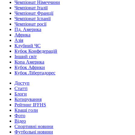
Чемпіонат Німеччини
Чемпіонат Італії
Чемпіонат Франції
Чемпіонат Іспанії
Чемпіонат росії
Пд. Америка
Африка
Азія
Клубний ЧС
Кубок Конфедерацій
Інший світ
Копа Америка
Кубок Африки
Кубок Лібертадорес
Доступ
Статті
Блоги
Котирування
Рейтинг IFFHS
Кращі голи
Фото
Відео
Спортивні новини
Футбольні новини