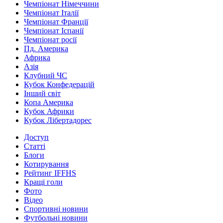
Чемпіонат Німеччини
Чемпіонат Італії
Чемпіонат Франції
Чемпіонат Іспанії
Чемпіонат росії
Пд. Америка
Африка
Азія
Клубний ЧС
Кубок Конфедерацій
Інший світ
Копа Америка
Кубок Африки
Кубок Лібертадорес
Доступ
Статті
Блоги
Котирування
Рейтинг IFFHS
Кращі голи
Фото
Відео
Спортивні новини
Футбольні новини