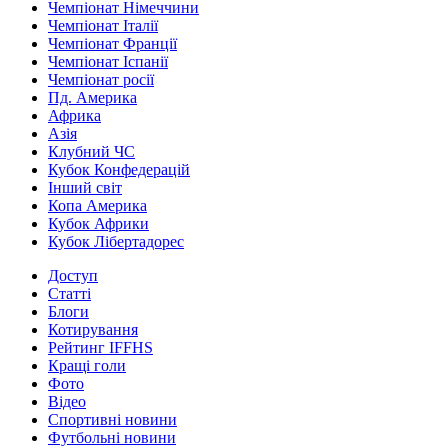
Чемпіонат Німеччини
Чемпіонат Італії
Чемпіонат Франції
Чемпіонат Іспанії
Чемпіонат росії
Пд. Америка
Африка
Азія
Клубний ЧС
Кубок Конфедерацій
Інший світ
Копа Америка
Кубок Африки
Кубок Лібертадорес
Доступ
Статті
Блоги
Котирування
Рейтинг IFFHS
Кращі голи
Фото
Відео
Спортивні новини
Футбольні новини