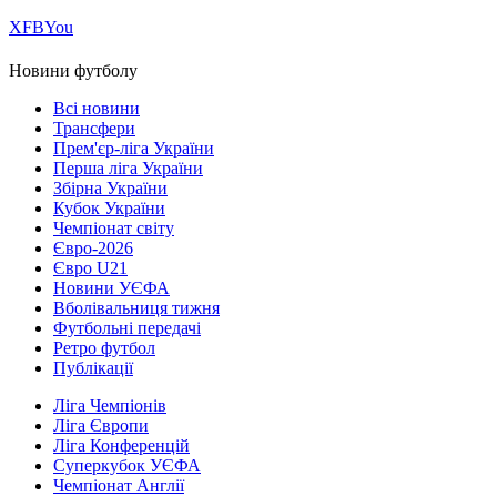
Х
FB
You
Новини футболу
Всі новини
Трансфери
Прем'єр-ліга України
Перша ліга України
Збірна України
Кубок України
Чемпіонат світу
Євро-2026
Євро U21
Новини УЄФА
Вболівальниця тижня
Футбольні передачі
Ретро футбол
Публікації
Ліга Чемпіонів
Ліга Європи
Ліга Конференцій
Суперкубок УЄФА
Чемпіонат Англії