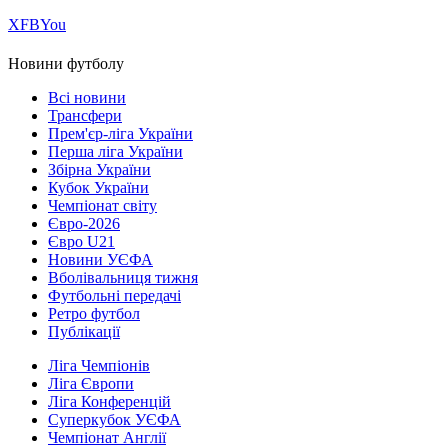
Х
FB
You
Новини футболу
Всі новини
Трансфери
Прем'єр-ліга України
Перша ліга України
Збірна України
Кубок України
Чемпіонат світу
Євро-2026
Євро U21
Новини УЄФА
Вболівальниця тижня
Футбольні передачі
Ретро футбол
Публікації
Ліга Чемпіонів
Ліга Європи
Ліга Конференцій
Суперкубок УЄФА
Чемпіонат Англії