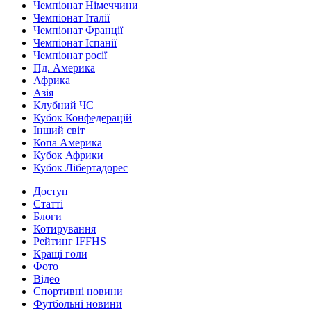
Чемпіонат Німеччини
Чемпіонат Італії
Чемпіонат Франції
Чемпіонат Іспанії
Чемпіонат росії
Пд. Америка
Африка
Азія
Клубний ЧС
Кубок Конфедерацій
Інший світ
Копа Америка
Кубок Африки
Кубок Лібертадорес
Доступ
Статті
Блоги
Котирування
Рейтинг IFFHS
Кращі голи
Фото
Відео
Спортивні новини
Футбольні новини