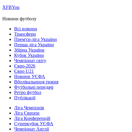
Х
FB
You
Новини футболу
Всі новини
Трансфери
Прем'єр-ліга України
Перша ліга України
Збірна України
Кубок України
Чемпіонат світу
Євро-2026
Євро U21
Новини УЄФА
Вболівальниця тижня
Футбольні передачі
Ретро футбол
Публікації
Ліга Чемпіонів
Ліга Європи
Ліга Конференцій
Суперкубок УЄФА
Чемпіонат Англії