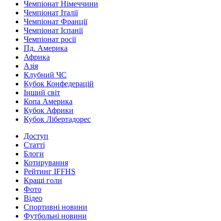
Чемпіонат Німеччини
Чемпіонат Італії
Чемпіонат Франції
Чемпіонат Іспанії
Чемпіонат росії
Пд. Америка
Африка
Азія
Клубний ЧС
Кубок Конфедерацій
Інший світ
Копа Америка
Кубок Африки
Кубок Лібертадорес
Доступ
Статті
Блоги
Котирування
Рейтинг IFFHS
Кращі голи
Фото
Відео
Спортивні новини
Футбольні новини