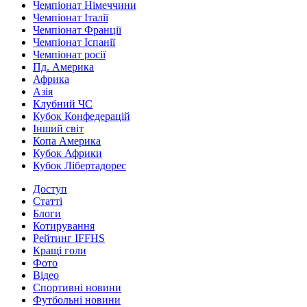
Чемпіонат Німеччини
Чемпіонат Італії
Чемпіонат Франції
Чемпіонат Іспанії
Чемпіонат росії
Пд. Америка
Африка
Азія
Клубний ЧС
Кубок Конфедерацій
Інший світ
Копа Америка
Кубок Африки
Кубок Лібертадорес
Доступ
Статті
Блоги
Котирування
Рейтинг IFFHS
Кращі голи
Фото
Відео
Спортивні новини
Футбольні новини