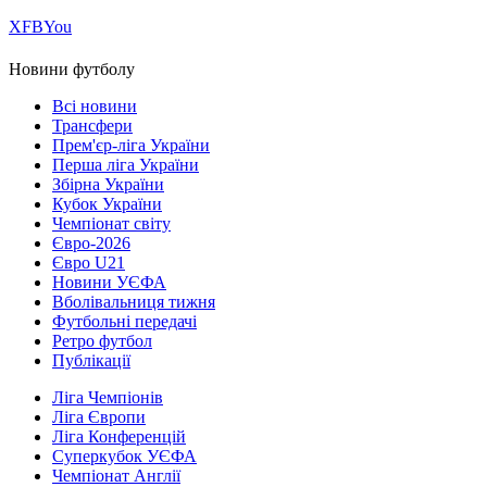
Х
FB
You
Новини футболу
Всі новини
Трансфери
Прем'єр-ліга України
Перша ліга України
Збірна України
Кубок України
Чемпіонат світу
Євро-2026
Євро U21
Новини УЄФА
Вболівальниця тижня
Футбольні передачі
Ретро футбол
Публікації
Ліга Чемпіонів
Ліга Європи
Ліга Конференцій
Суперкубок УЄФА
Чемпіонат Англії